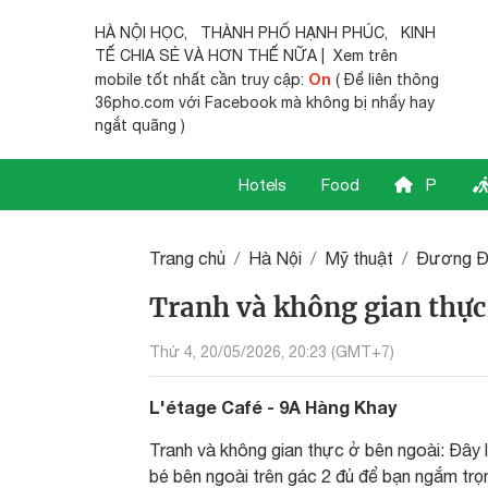
HÀ NỘI HỌC
,
THÀNH PHỐ HẠNH PHÚC
,
KINH
TẾ CHIA SẺ
VÀ HƠN THẾ NỮA | Xem trên
On
mobile tốt nhất cần truy cập:
( Để liên thông
36pho.com với Facebook mà không bị nhẩy hay
ngắt quãng )
Hotels
Food
P
Trang chủ
Hà Nội
Mỹ thuật
Đương Đ
Tranh và không gian thực
Thứ 4, 20/05/2026, 20:23 (GMT+7)
L'étage Café - 9A Hàng Khay
Tranh và không gian thực ở bên ngoài: Đây
bé bên ngoài trên gác 2 đủ để bạn ngắm t