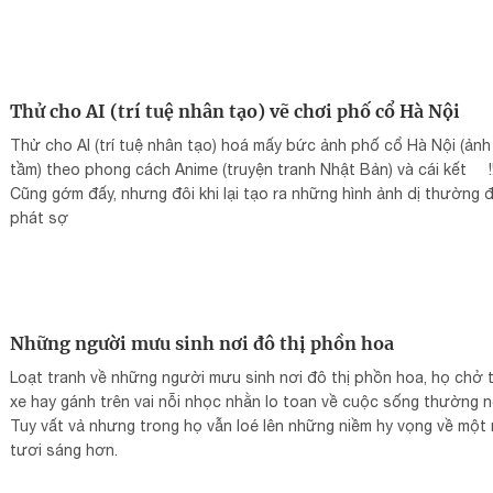
dưới gốc cây cổ thụ hay hiên nhà cũ.
Thử cho AI (trí tuệ nhân tạo) vẽ chơi phố cổ Hà Nội
Thử cho AI (trí tuệ nhân tạo) hoá mấy bức ảnh phố cổ Hà Nội (ản
tầm) theo phong cách Anime (truyện tranh Nhật Bản) và cái kết !!
Cũng gớm đấy, nhưng đôi khi lại tạo ra những hình ảnh dị thường 
phát sợ
Những người mưu sinh nơi đô thị phồn hoa
Loạt tranh về những người mưu sinh nơi đô thị phồn hoa, họ chở 
xe hay gánh trên vai nỗi nhọc nhằn lo toan về cuộc sống thường n
Tuy vất vả nhưng trong họ vẫn loé lên những niềm hy vọng về một 
tươi sáng hơn.