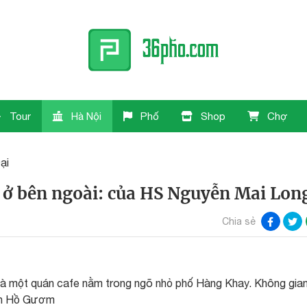
Tour
Hà Nội
Phố
Shop
Chợ
ại
 ở bên ngoài: của HS Nguyễn Mai Lon
Chia sẻ
 là một quán cafe nằm trong ngõ nhỏ phố Hàng Khay. Không gia
rọn Hồ Gươm