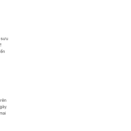
h sưu
!
đến
trên
gày.
mai