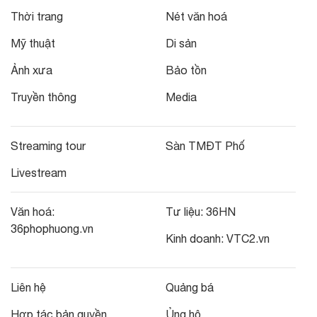
Thời trang
Nét văn hoá
Mỹ thuật
Di sản
Ảnh xưa
Bảo tồn
Truyền thông
Media
Streaming tour
Sàn TMĐT Phố
Livestream
Văn hoá:
Tư liệu:
36HN
36phophuong.vn
Kinh doanh:
VTC2.vn
Liên hệ
Quảng bá
Hợp tác bản quyền
Ủng hộ