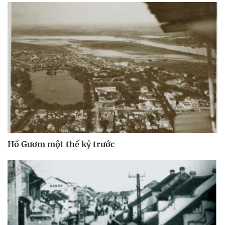
Hồ Gươm một thế kỷ trước