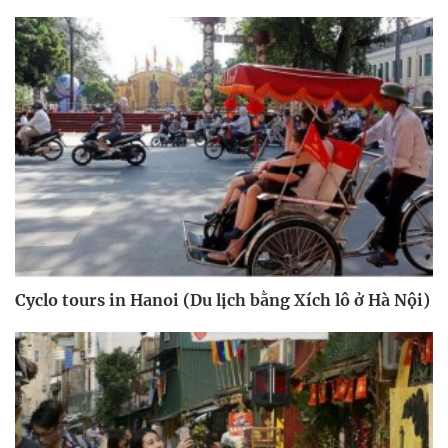
Cyclo tours in Hanoi (Du lịch bằng Xích lô ở Hà Nội)