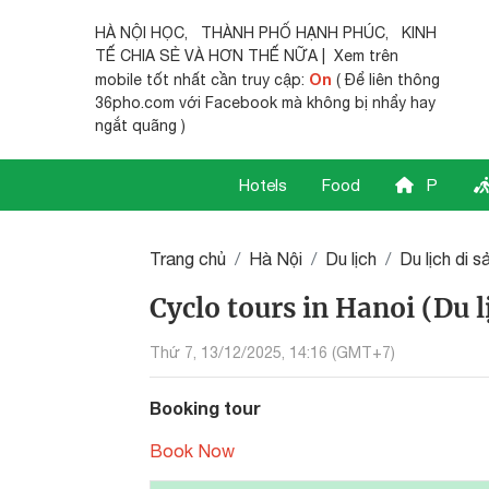
HÀ NỘI HỌC
,
THÀNH PHỐ HẠNH PHÚC
,
KINH
TẾ CHIA SẺ
VÀ HƠN THẾ NỮA | Xem trên
On
mobile tốt nhất cần truy cập:
( Để liên thông
36pho.com với Facebook mà không bị nhẩy hay
ngắt quãng )
Hotels
Food
P
Trang chủ
Hà Nội
Du lịch
Du lịch di s
Cyclo tours in Hanoi (Du l
Thứ 7, 13/12/2025, 14:16 (GMT+7)
Booking tour
Book Now