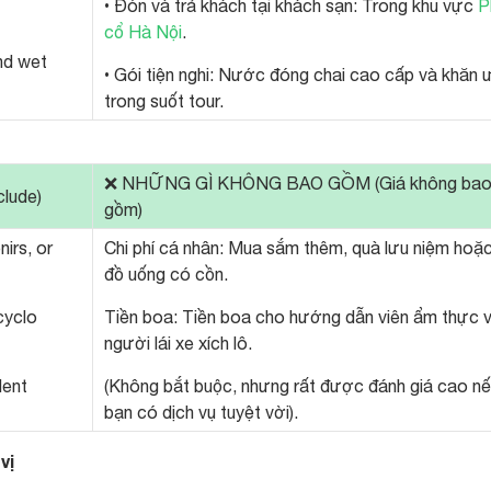
• Đón và trả khách tại khách sạn: Trong khu vực
P
cổ Hà Nội
.
nd wet
• Gói tiện nghi: Nước đóng chai cao cấp và khăn 
trong suốt tour.
❌ NHỮNG GÌ KHÔNG BAO GỒM (Giá không ba
lude)
gồm)
irs, or
Chi phí cá nhân: Mua sắm thêm, quà lưu niệm hoặ
đồ uống có cồn.
cyclo
Tiền boa: Tiền boa cho hướng dẫn viên ẩm thực 
người lái xe xích lô.
lent
(Không bắt buộc, nhưng rất được đánh giá cao n
bạn có dịch vụ tuyệt vời).
vị