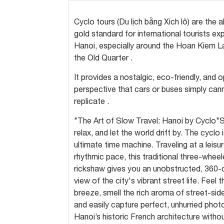
Cyclo tours (Du lịch bằng Xích lô) are the 
gold standard for international tourists exp
Hanoi, especially around the Hoan Kiem L
the Old Quarter .
It provides a nostalgic, eco-friendly, and 
perspective that cars or buses simply can
replicate .
"The Art of Slow Travel: Hanoi by Cyclo"S
relax, and let the world drift by. The cyclo 
ultimate time machine. Traveling at a leisur
rhythmic pace, this traditional three-wheel
rickshaw gives you an unobstructed, 360-
view of the city's vibrant street life. Feel 
breeze, smell the rich aroma of street-sid
and easily capture perfect, unhurried pho
Hanoi’s historic French architecture witho