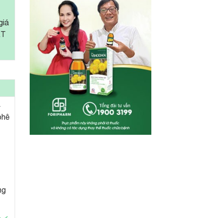
giá
ẤT
4
phê
ng