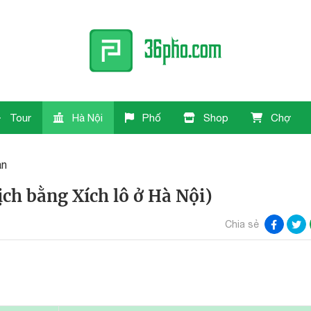
Tour
Hà Nội
Phố
Shop
Chợ
ản
ịch bằng Xích lô ở Hà Nội)
Chia sẻ