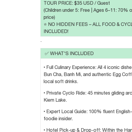
TOUR PRICE: $35 USD / Guest
(Children under 5: Free | Ages 6–11: 70% o
price)
⭐️ NO HIDDEN FEES – ALL FOOD & CYC
INCLUDED!
.
✅ WHAT'S INCLUDED
• Full Culinary Experience: All 4 iconic dish
Bun Cha, Banh Mi, and authentic Egg Coff
local soft drinks.
• Private Cyclo Ride: 45 minutes gliding a
Kiem Lake.
• Expert Local Guide: 100% fluent English
foodie insider.
• Hotel Pick-up & Drop-off: Within the Ha