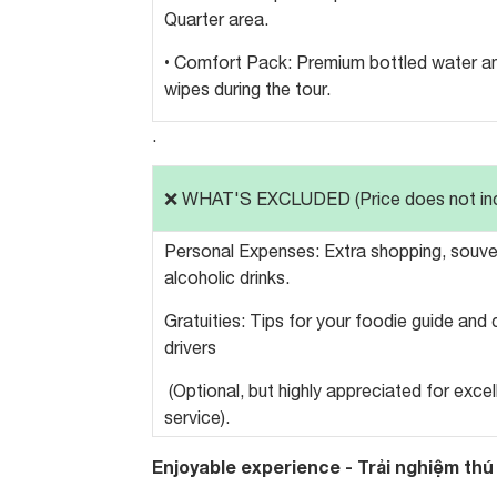
Quarter area.
• Comfort Pack: Premium bottled water a
wipes during the tour.
.
❌ WHAT'S EXCLUDED (Price does not inc
Personal Expenses: Extra shopping, souven
alcoholic drinks.
Gratuities: Tips for your foodie guide and 
drivers
(Optional, but highly appreciated for excel
service).
Enjoyable experience - Trải nghiệm thú 