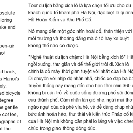
Tour du lịch bằng xích lô là lựa chọn tối ưu cho du
khách quốc tế khám phá Hà Nội, đặc biệt là quanh
absolute
Hồ Hoàn Kiếm và Khu Phố Cổ.
loring
ake and
Nó mang đến một góc nhìn hoài cổ, thân thiện với
môi trường và thoáng đãng mà ô tô hay xe buýt
không thể nào có được.
open-air
not
"Nghệ thuật du lịch chậm: Hà Nội bằng xích lô" H
ngồi xuống, thư giãn và để thế giới trôi đi. Xích lô
chính là cỗ máy thời gian tuyệt vời nhất của Hà Nộ
it back,
Di chuyển với nhịp độ nhàn nhã, chiếc xe đạp ba b
is Hanoi’s
truyền thống này mang đến cho bạn tầm nhìn 360 
ely,
không bị cản trở về cuộc sống đường phố sôi độn
ed bicycle
của thành phố. Cảm nhận làn gió nhẹ, ngửi mùi th
degree
ngào ngạt của cà phê vỉa hè, và dễ dàng chụp nh
the gentle
bức ảnh hoàn hảo, thư thái về kiến ​​trúc Pháp cổ k
e coffee,
của Hà Nội mà không cần phải lo lắng về việc che
tographs of
chúc trong giao thông đông đúc.
ut the