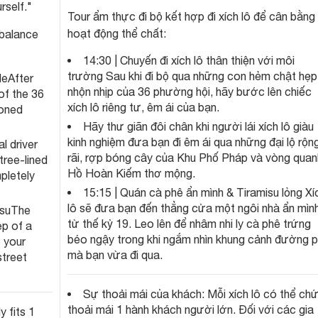
rself."
Tour ẩm thực đi bộ kết hợp đi xích lô để cân bằng
hoạt động thể chất:
 balance
14:30 | Chuyến đi xích lô thân thiện với môi
trường Sau khi đi bộ qua những con hẻm chật hẹp
deAfter
nhộn nhịp của 36 phường hội, hãy bước lên chiếc
of the 36
xích lô riêng tư, êm ái của bạn.
ioned
Hãy thư giãn đôi chân khi người lái xích lô giàu
kinh nghiệm đưa bạn đi êm ái qua những đại lộ rộn
l driver
rãi, rợp bóng cây của Khu Phố Pháp và vòng quan
tree-lined
Hồ Hoàn Kiếm thơ mộng.
pletely
15:15 | Quán cà phê ẩn mình & Tiramisu lỏng Xí
lô sẽ đưa bạn đến thẳng cửa một ngôi nhà ẩn mìn
isuThe
từ thế kỷ 19. Leo lên để nhâm nhi ly cà phê trứng
ep of a
béo ngậy trong khi ngắm nhìn khung cảnh đường 
p your
mà bạn vừa đi qua.
street
Sự thoải mái của khách: Mỗi xích lô có thể ch
thoải mái 1 hành khách người lớn. Đối với các gia
 fits 1