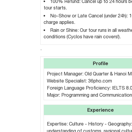
100% Refund: Cancel up to 24 hours b
tour starts.
No-Show or Late Cancel (under 24h): 
charge applies.
Rain or Shine: Our tour runs in all weath
conditions (Cyclos have rain covers!).
.
Profile
Project Manager: Old Quarter & Hanoi M
Website Specialist: 36pho.com
Foreign Language Proficiency: IELTS 8.
Major: Programming and Communication
Experience
Expertise: Culture - History - Geography
understanding of customs, regional cultur