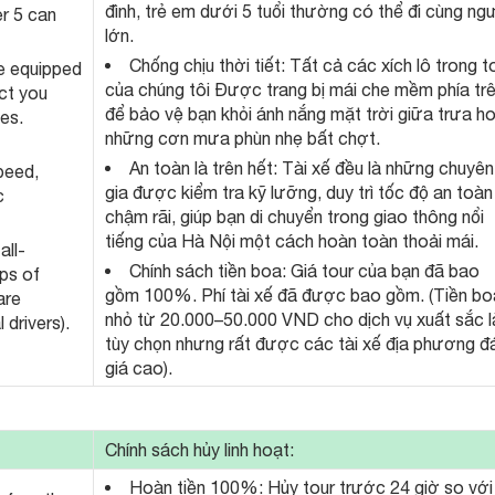
đình, trẻ em dưới 5 tuổi thường có thể đi cùng ng
er 5 can
lớn.
Chống chịu thời tiết: Tất cả các xích lô trong t
re equipped
của chúng tôi Được trang bị mái che mềm phía tr
ct you
để bảo vệ bạn khỏi ánh nắng mặt trời giữa trưa h
les.
những cơn mưa phùn nhẹ bất chợt.
An toàn là trên hết: Tài xế đều là những chuyên
peed,
gia được kiểm tra kỹ lưỡng, duy trì tốc độ an toàn
c
chậm rãi, giúp bạn di chuyển trong giao thông nổi
tiếng của Hà Nội một cách hoàn toàn thoải mái.
all-
Chính sách tiền boa: Giá tour của bạn đã bao
ips of
gồm 100%. Phí tài xế đã được bao gồm. (Tiền bo
are
nhỏ từ 20.000–50.000 VND cho dịch vụ xuất sắc l
 drivers).
tùy chọn nhưng rất được các tài xế địa phương đ
giá cao).
Chính sách hủy linh hoạt:
Hoàn tiền 100%: Hủy tour trước 24 giờ so với