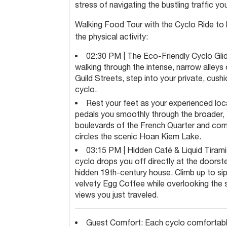
stress of navigating the bustling traffic you
Walking Food Tour with the Cyclo Ride to
the physical activity:
02:30 PM | The Eco-Friendly Cyclo Gli
walking through the intense, narrow alleys 
Guild Streets, step into your private, cush
cyclo.
Rest your feet as your experienced loca
pedals you smoothly through the broader, 
boulevards of the French Quarter and com
circles the scenic Hoan Kiem Lake.
03:15 PM | Hidden Café & Liquid Tiram
cyclo drops you off directly at the doorst
hidden 19th-century house. Climb up to si
velvety Egg Coffee while overlooking the 
views you just traveled.
Guest Comfort: Each cyclo comfortably