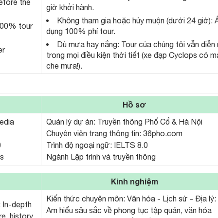
efore the
giờ khởi hành.
Không tham gia hoặc hủy muộn (dưới 24 giờ): 
100% tour
dụng 100% phí tour.
Dù mưa hay nắng: Tour của chúng tôi vẫn diễn 
er
trong mọi điều kiện thời tiết (xe đạp Cyclops có m
che mưa!).
Hồ sơ
edia
Quản lý dự án: Truyền thông Phố Cổ & Hà Nội
Chuyên viên trang thông tin: 36pho.com
0
Trình độ ngoại ngữ: IELTS 8.0
s
Ngành Lập trình và truyền thông
Kinh nghiệm
Kiến thức chuyên môn: Văn hóa - Lịch sử - Địa lý:
: In-depth
Am hiểu sâu sắc về phong tục tập quán, văn hóa
e, history