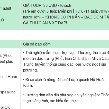
GIÁ TOUR: 35 USD / Khách
f adult
(Trẻ em dưới 5 tuổi: Miễn phí | Từ 6-11 tuổi: 70% 
người lớn) ⭐️ KHÔNG CÓ PHÍ ẨN – BAO GỒM T
LO
CẢ THỨC ĂN & XE ĐẠP!
Giá đã bao gồm
• Trải nghiệm ẩm thực trọn vẹn: Thưởng thức cả 
es (Pho,
món ăn đặc trưng (Phở, Bún Chả, Bánh Mì và Cà 
ee) plus
Trứng truyền thống) cùng các loại nước ngọt địa
phương.
round Hoan
• Đi xe xích lô riêng: 45 phút dạo quanh Hồ Hoàn
Kiếm.
-speaking
• Hướng dẫn viên địa phương chuyên nghiệp: Thô
thạo tiếng Anh, am hiểu ẩm thực.
noi Old