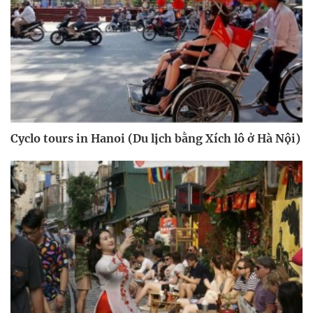
Cyclo tours in Hanoi (Du lịch bằng Xích lô ở Hà Nội)