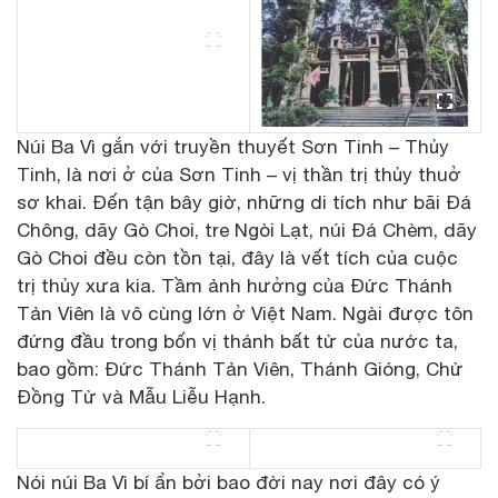
Núi Ba Vì gắn với truyền thuyết Sơn Tinh – Thủy
Tinh, là nơi ở của Sơn Tinh – vị thần trị thủy thuở
sơ khai. Đến tận bây giờ, những di tích như bãi Đá
Chông, dãy Gò Choi, tre Ngòi Lạt, núi Đá Chèm, dãy
Gò Choi đều còn tồn tại, đây là vết tích của cuộc
trị thủy xưa kia. Tầm ảnh hưởng của Đức Thánh
Tản Viên là vô cùng lớn ở Việt Nam. Ngài được tôn
đứng đầu trong bốn vị thánh bất tử của nước ta,
bao gồm: Đức Thánh Tản Viên, Thánh Gióng, Chử
Đồng Tử và Mẫu Liễu Hạnh.
Nói núi Ba Vì bí ẩn bởi bao đời nay nơi đây có ý