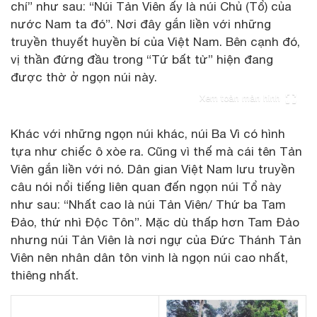
chí” như sau: “Núi Tản Viên ấy là núi Chủ (Tổ) của
nước Nam ta đó”. Nơi đây gắn liền với những
truyền thuyết huyền bí của Việt Nam. Bên cạnh đó,
vị thần đứng đầu trong “Tứ bất tử” hiện đang
được thờ ở ngọn núi này.
Xem toàn màn hình
Khác với những ngọn núi khác, núi Ba Vì có hình
tựa như chiếc ô xòe ra. Cũng vì thế mà cái tên Tản
Viên gắn liền với nó. Dân gian Việt Nam lưu truyền
câu nói nổi tiếng liên quan đến ngọn núi Tổ này
như sau: “Nhất cao là núi Tản Viên/ Thứ ba Tam
Đảo, thứ nhì Độc Tôn”. Mặc dù thấp hơn Tam Đảo
nhưng núi Tản Viên là nơi ngự của Đức Thánh Tản
Viên nên nhân dân tôn vinh là ngọn núi cao nhất,
thiêng nhất.