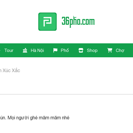
Tour
Hà Nội
Phố
Shop
Chợ
n Xúc Xắc
 Bún. Mọi người ghé măm măm nhé