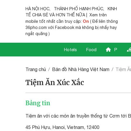
HÀ NỘI HỌC
,
THÀNH PHỐ HẠNH PHÚC
,
KINH
TẾ CHIA SẺ
VÀ HƠN THẾ NỮA | Xem trên
On
mobile tốt nhất cần truy cập:
( Để liên thông
36pho.com với Facebook mà không bị nhẩy hay
ngắt quãng )
Hotels
Food
P
Trang chủ
Bản đồ Nhà Hàng Việt Nam
Tiệm Ă
Tiệm Ăn Xúc Xắc
Bảng tin
Tiệm ăn với các món ăn truyền thống từ Cơm tới
45 Phú Hựu, Hanoi, Vietnam, 12400