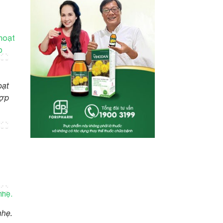
oạt
hợp
nhẹ.