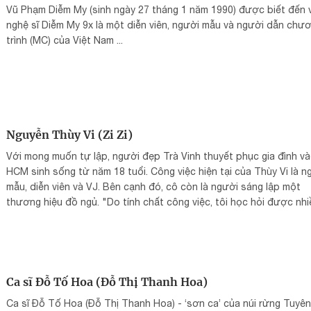
Vũ Phạm Diễm My (sinh ngày 27 tháng 1 năm 1990) được biết đến 
nghệ sĩ Diễm My 9x là một diễn viên, người mẫu và người dẫn chư
trình (MC) của Việt Nam ...
Nguyễn Thùy Vi (Zi Zi)
Với mong muốn tự lập, người đẹp Trà Vinh thuyết phục gia đình và
HCM sinh sống từ năm 18 tuổi. Công việc hiện tại của Thùy Vi là n
mẫu, diễn viên và VJ. Bên cạnh đó, cô còn là người sáng lập một
thương hiệu đồ ngủ. "Do tính chất công việc, tôi học hỏi được nhi
kiến thức, kinh nghiệm sống và cách làm việc chuyên nghiệp từ ng
nổi tiếng", cô chia sẻ.
Ca sĩ Đỗ Tố Hoa (Đỗ Thị Thanh Hoa)
Ca sĩ Đỗ Tố Hoa (Đỗ Thị Thanh Hoa) - ‘sơn ca’ của núi rừng Tuyên