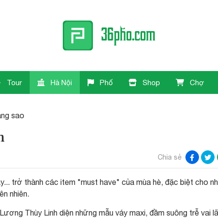
Tour
Hà Nội
Phố
Shop
Chợ
ang sao
n
Chia sẻ
áy... trở thành các item "must have" của mùa hè, đặc biệt cho n
ên nhiên.
ương Thùy Linh diện những mẫu váy maxi, đầm suông trễ vai l