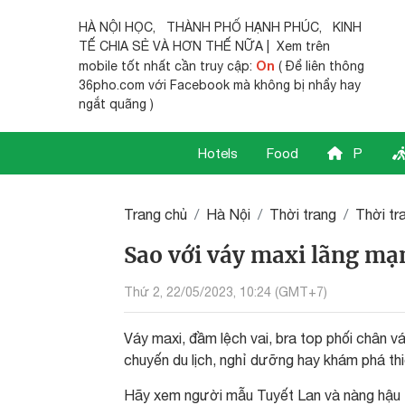
HÀ NỘI HỌC
,
THÀNH PHỐ HẠNH PHÚC
,
KINH
TẾ CHIA SẺ
VÀ HƠN THẾ NỮA | Xem trên
On
mobile tốt nhất cần truy cập:
( Để liên thông
36pho.com với Facebook mà không bị nhẩy hay
ngắt quãng )
Hotels
Food
P
Trang chủ
Hà Nội
Thời trang
Thời tr
Sao với váy maxi lãng mạ
Thứ 2, 22/05/2023, 10:24 (GMT+7)
Váy maxi, đầm lệch vai, bra top phối chân v
chuyến du lịch, nghỉ dưỡng hay khám phá thi
Hãy xem người mẫu Tuyết Lan và nàng hậu L