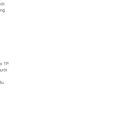
với
ơng
o TP.
gười
ều
ười