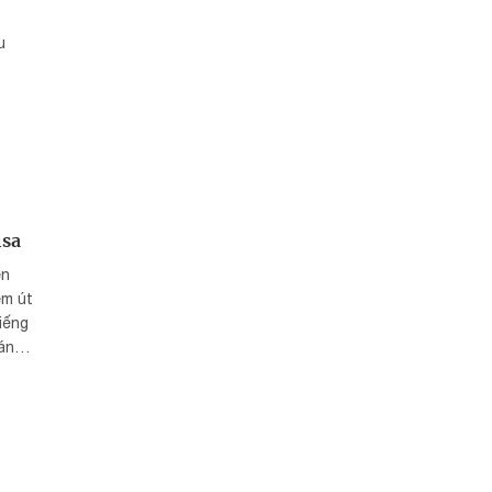
u
isa
ên
em út
iếng
sáng
ô với