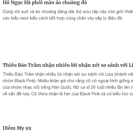
Hồ Ngọc Hà phối màu áo choàng đỏ
Cùng với suit và áo choàng dáng dài, bộ sưu tập này còn giới thiệ
các kiểu vest kiểu cách kết hợp cùng chân váy xếp ly điệu đà.
Thiều Bảo Trâm nhận nhiều lời nhận xét so sánh với L
Thiều Bảo Trâm nhận nhiều lời nhận xét so sánh với Lisa (thành vi
nhóm Black Pink). Nhiều khán giả cho rằng cô có ngoại hình giống 
của nhóm nhạc nổi tiếng Hàn Quốc. Nữ ca sĩ 26 tuổi nhiều lần lên t
về vấn đề này. Cô thừa nhận là fan của Black Pink và có kiểu tóc 
màu. Theo Thiều Bảo Trâm, đó có thể là lý do khiến fan so sánh c
Lisa.
Diễm My 9x