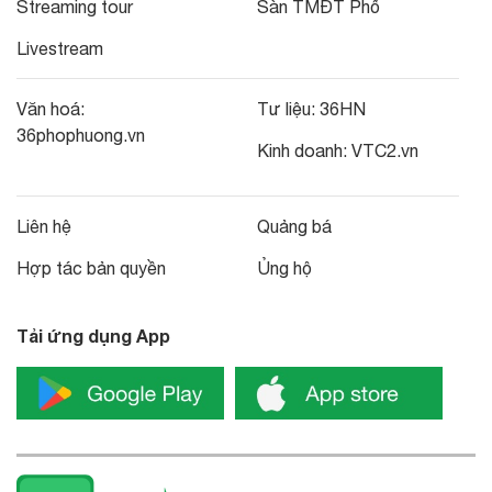
Streaming tour
Sàn TMĐT Phố
Livestream
Văn hoá:
Tư liệu:
36HN
36phophuong.vn
Kinh doanh:
VTC2.vn
Liên hệ
Quảng bá
Hợp tác bản quyền
Ủng hộ
Tải ứng dụng App