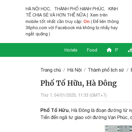
HÀ NỘI HỌC
,
THÀNH PHỐ HẠNH PHÚC
,
KINH
TẾ CHIA SẺ
VÀ HƠN THẾ NỮA | Xem trên
On
mobile tốt nhất cần truy cập:
( Để liên thông
36pho.com với Facebook mà không bị nhẩy hay
ngắt quãng )
Hotels
Food
P
Trang chủ
Hà Nội
Thành phố lịch sử
Phố Tố Hữu, Hà Đông
Thứ 7, 04/01/2025, 11:33 (GMT+7)
Phố Tố Hữu
, Hà Đông là đoạn đường từ 
Tiến đến ngã tư giao với đường Vạn Phúc, 