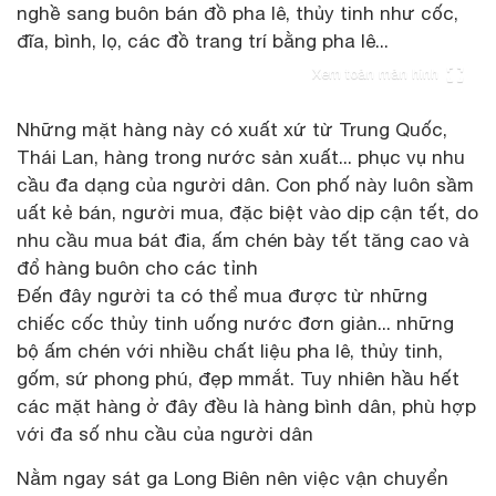
nghề sang buôn bán đồ pha lê, thủy tinh như cốc,
đĩa, bình, lọ, các đồ trang trí bằng pha lê...
Xem toàn màn hình
Những mặt hàng này có xuất xứ từ Trung Quốc,
Thái Lan, hàng trong nước sản xuất... phục vụ nhu
cầu đa dạng của người dân. Con phố này luôn sầm
uất kẻ bán, người mua, đặc biệt vào dịp cận tết, do
nhu cầu mua bát đia, ấm chén bày tết tăng cao và
đổ hàng buôn cho các tỉnh
Đến đây người ta có thể mua được từ những
chiếc cốc thủy tinh uống nước đơn giản... những
bộ ấm chén với nhiều chất liệu pha lê, thủy tinh,
gốm, sứ phong phú, đẹp mmắt. Tuy nhiên hầu hết
các mặt hàng ở đây đều là hàng bình dân, phù hợp
với đa số nhu cầu của người dân
Nằm ngay sát ga Long Biên nên việc vận chuyển