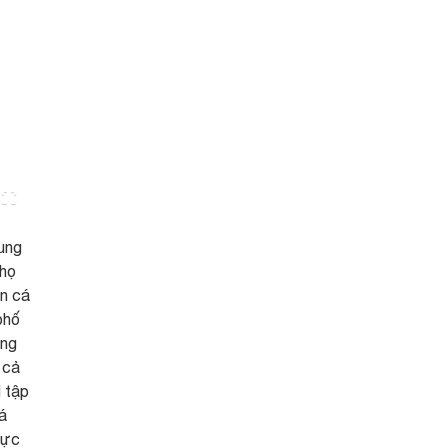
ung
Thọ
án cá
phố
ung
 cả
 tập
á
vực