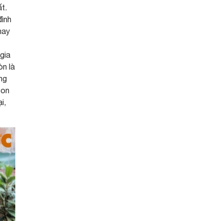
t.
đình
hay
gia
òn là
ng
con
i,