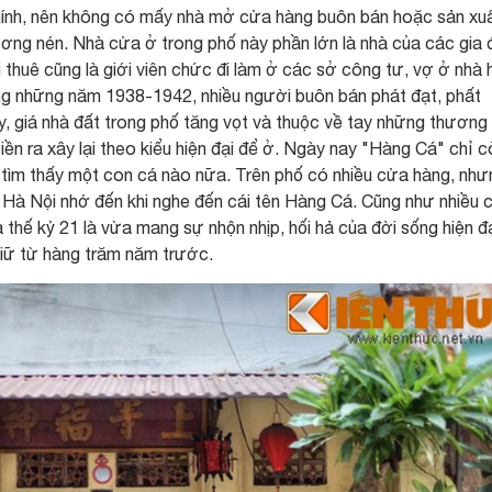
hính, nên không có mấy nhà mở cửa hàng buôn bán hoặc sản xuấ
ơng nén. Nhà cửa ở trong phố này phần lớn là nhà của các gia 
huê cũng là giới viên chức đi làm ở các sở công tư, vợ ở nhà 
g những năm 1938-1942, nhiều người buôn bán phát đạt, phất
ậy, giá nhà đất trong phố tăng vọt và thuộc về tay những thương 
tiền ra xây lại theo kiểu hiện đại để ở. Ngày nay "Hàng Cá" chỉ c
 tìm thấy một con cá nào nữa. Trên phố có nhiều cửa hàng, như
Hà Nội nhớ đến khi nghe đến cái tên Hàng Cá. Cũng như nhiều 
hế kỷ 21 là vừa mang sự nhộn nhịp, hối hả của đời sống hiện đạ
iữ từ hàng trăm năm trước.