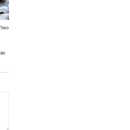
 Theo
uán