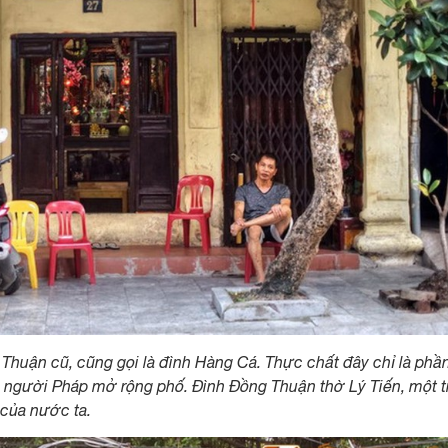
Thuận cũ, cũng gọi là đình Hàng Cá. Thực chất đây chỉ là phầ
hi người Pháp mở rộng phố. Đình Đồng Thuận thờ Lý Tiến, một 
 của nước ta.