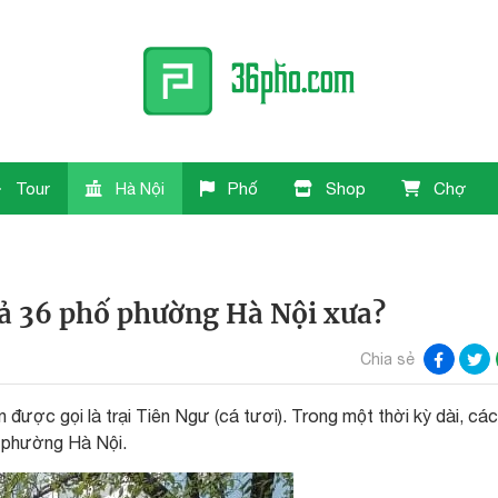
Tour
Hà Nội
Phố
Shop
Chợ
cả 36 phố phường Hà Nội xưa?
Chia sẻ
 được gọi là trại Tiên Ngư (cá tươi). Trong một thời kỳ dài, các
ố phường Hà Nội.