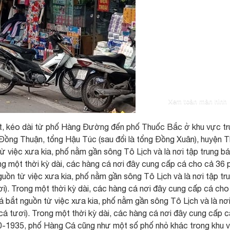
Xem toàn màn hình
t, kéo dài từ phố Hàng Đường đến phố Thuốc Bắc ở khu vực tr
 Đồng Thuận, tổng Hậu Túc (sau đổi là tổng Đồng Xuân), huyện 
 việc xưa kia, phố nằm gần sông Tô Lịch và là nơi tập trung b
ong một thời kỳ dài, các hàng cá nơi đây cung cấp cá cho cả 36 
ồn từ việc xưa kia, phố nằm gần sông Tô Lịch và là nơi tập tr
ơi). Trong một thời kỳ dài, các hàng cá nơi đây cung cấp cá cho
bắt nguồn từ việc xưa kia, phố nằm gần sông Tô Lịch và là nơi
(cá tươi). Trong một thời kỳ dài, các hàng cá nơi đây cung cấp c
0-1935, phố Hàng Cá cũng như một số phố nhỏ khác trong khu 