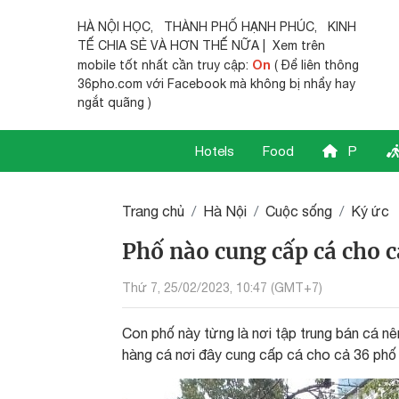
HÀ NỘI HỌC
,
THÀNH PHỐ HẠNH PHÚC
,
KINH
TẾ CHIA SẺ
VÀ HƠN THẾ NỮA | Xem trên
On
mobile tốt nhất cần truy cập:
( Để liên thông
36pho.com với Facebook mà không bị nhẩy hay
ngắt quãng )
Hotels
Food
P
Trang chủ
Hà Nội
Cuộc sống
Ký ức
Phố nào cung cấp cá cho 
Thứ 7, 25/02/2023, 10:47 (GMT+7)
Con phố này từng là nơi tập trung bán cá nên
hàng cá nơi đây cung cấp cá cho cả 36 ph