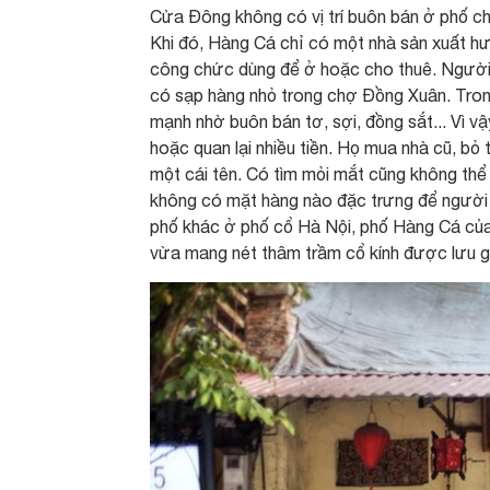
Cửa Đông không có vị trí buôn bán ở phố c
Khi đó, Hàng Cá chỉ có một nhà sản xuất hư
công chức dùng để ở hoặc cho thuê. Người t
có sạp hàng nhỏ trong chợ Đồng Xuân. Tron
mạnh nhờ buôn bán tơ, sợi, đồng sắt... Vì v
hoặc quan lại nhiều tiền. Họ mua nhà cũ, bỏ 
một cái tên. Có tìm mỏi mắt cũng không thể
không có mặt hàng nào đặc trưng để người 
phố khác ở phố cổ Hà Nội, phố Hàng Cá của t
vừa mang nét thâm trầm cổ kính được lưu g