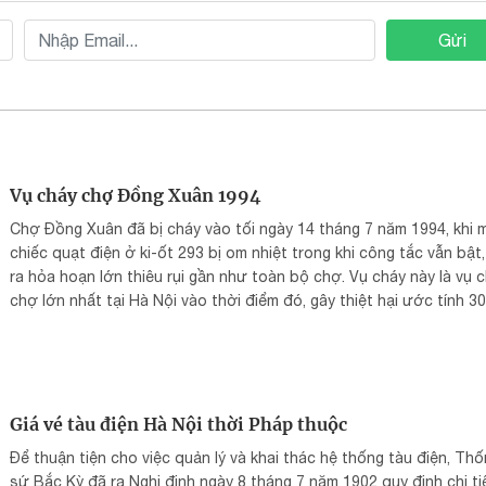
Gửi
Vụ cháy chợ Đồng Xuân 1994
Chợ Đồng Xuân đã bị cháy vào tối ngày 14 tháng 7 năm 1994, khi 
chiếc quạt điện ở ki-ốt 293 bị om nhiệt trong khi công tắc vẫn bật,
ra hỏa hoạn lớn thiêu rụi gần như toàn bộ chợ. Vụ cháy này là vụ 
chợ lớn nhất tại Hà Nội vào thời điểm đó, gây thiệt hại ước tính 30
đồng. Ngọn lửa chỉ được dập tắt hoàn toàn vào ngày 19 tháng 7, 
gần 5 ngày.
Giá vé tàu điện Hà Nội thời Pháp thuộc
Để thuận tiện cho việc quản lý và khai thác hệ thống tàu điện, Th
sứ Bắc Kỳ đã ra Nghị định ngày 8 tháng 7 năm 1902 quy định chi ti