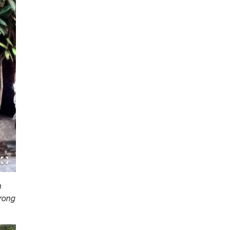
n
trong