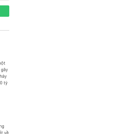
một
 gây
cháy
0 tỷ
sau
ống
ết về