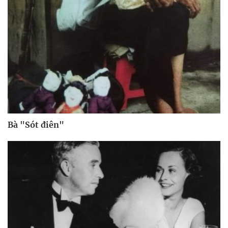
Bà "Sót điên"