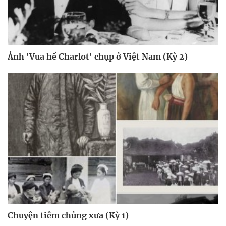
Ảnh 'Vua hề Charlot' chụp ở Việt Nam (Kỳ 2)
Chuyện tiêm chủng xưa (Kỳ 1)