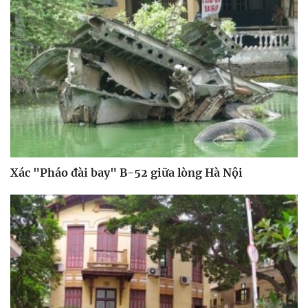
Xác "Pháo đài bay" B-52 giữa lòng Hà Nội