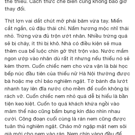
thể thiếu. Cách thức chế biến cũng không bao giờ
thay đổi.
Thịt lợn vai dắt chút mỡ phải băm vừa tay. Miến
cắt ngắn, củ đậu thái chỉ. Nấm hương mộc nhĩ thái
nhỏ. Trứng vừa đủ trộn ướt nhân. Nhiều trứng quá
sẽ bị chảy, ít thì bị khô. Nhà có điều kiện sẽ mua
thêm cua bể luộc chín gỡ thịt trộn vào. Nước mắm
ngon ướp vào nhân dù rất ít nhưng nếu thiếu nó sẽ
kém thơm. Cuốn chiếc nem cho vừa vặn là bài học
bếp núc đầu tiên của thiếu nữ Hà Nội thường được
bà hoặc mẹ chỉ bảo nghiêm ngặt. Tờ bánh đa lướt
nhanh tay lên đĩa nước cho mềm để cuốn không bị
rách vỡ. Cuốn chiếc nem nhỏ quá dễ bị hiểu là bần
tiện keo kiệt. Cuốn to quá khách khứa ngồi vào
mâm thể nào cũng bấm bụng kín đáo nhìn nhau
cười. Công đoạn cuối cùng là rán nem cũng được
tuân thủ nghiêm ngặt. Chảo mỡ ngập mặt nem sôi
già mới cho nem vào rán. Nem chín vàng đều để