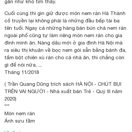
gần như khó tìm thấy.
Cuối cùng thì gìn giữ được món nem rán Hà Thành
cổ truyền lại không phải là những đầu bếp tài ba
tên tuổi. Ngay cả những hàng bán bún chả nem rán
ngoài phố cũng tự làm riêng món nem rán cho gia
đình mình ăn. Nàng dâu mới ở gia đình Hà Nội mà
ra siêu thị khuân về bọc nem gói sẵn bằng bánh đa,
tẩm bột chiên xù rán cho cả nhà ăn, thì chẳng còn
gì để nói nữa, ...
Tháng 11/2018
( Trần Quang Dũng trích sách HÀ NỘI - CHÚT BỤI
TRÊN VAI NGƯỜI - Nhà xuất bản Trẻ - Quý III năm
2020)
***
Món nem rán
Ảnh sưu tầm