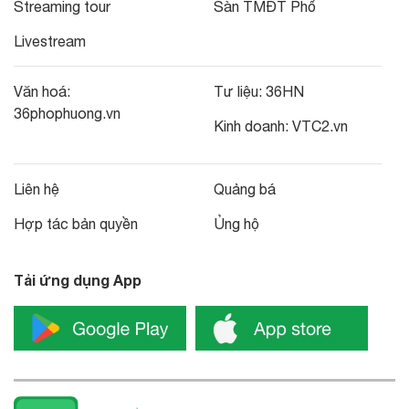
Streaming tour
Sàn TMĐT Phố
Livestream
Văn hoá:
Tư liệu:
36HN
36phophuong.vn
Kinh doanh:
VTC2.vn
Liên hệ
Quảng bá
Hợp tác bản quyền
Ủng hộ
Tải ứng dụng App