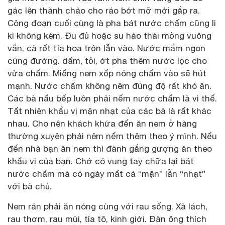
gác lên thành chảo cho ráo bớt mỡ mới gắp ra.
Công đoạn cuối cùng là pha bát nước chấm cũng li
kì không kém. Đu đủ hoặc su hào thái mỏng vuông
vắn, cà rốt tỉa hoa trộn lẫn vào. Nước mắm ngon
cùng đường. dấm, tỏi, ớt pha thêm nước lọc cho
vừa chấm. Miếng nem xốp nóng chấm vào sẽ hút
mạnh. Nước chấm không nêm đúng độ rất khó ăn.
Các bà nấu bếp luôn phải nếm nước chấm là vì thế.
Tất nhiên khẩu vị mặn nhạt của các bà là rất khác
nhau. Cho nên khách khứa đến ăn nem ở hàng
thường xuyên phải nêm nếm thêm theo ý mình. Nếu
đến nhà bạn ăn nem thì đành gắng gượng ăn theo
khẩu vị của bạn. Chớ có vung tay chữa lại bát
nước chấm mà có ngày mất cả “mặn” lẫn “nhạt”
với bà chủ.
Nem rán phải ăn nóng cùng với rau sống. Xà lách,
rau thơm, rau mùi, tía tô, kinh giới. Đàn ông thích