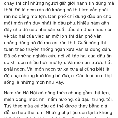
chay thì chỉ những người giữ giới hạnh tin dùng mà
thôi. Đã là nem rán dù không có thịt lợn vẫn phải
rán nó bằng mỡ lợn. Dân phố chỉ dùng dầu ăn cho
một món rán duy nhất là đậu phụ. Nhiều năm gần
đây cho dù các nhà sản xuất dầu ăn đua nhau nói
về tác hại của việc ăn mỡ lợn thì dân phố vẫn
chẳng dùng nó để rán cá, rán thịt. Cuối cùng thì
tuân theo truyền thống ngàn xưa vẫn là đúng đắn.
Đã có những nghiên cứu nói về tác hại của dầu ăn
có khi còn nhiều hơn mỡ lợn. Và món ăn trước hết
phải ngon. Vài món ngon từ xa xưa ai cũng biết là
độc hại nhưng khó lòng bỏ được. Các loại nem thịt
sống là những món như vậy.
Nem rán Hà Nội có công thức chung gồm thịt lợn,
miến dong, mộc nhĩ, nấm hương, củ đậu, trứng, tỏi.
Tuỳ theo mùa củ đậu có thể được thay bằng giá
đỗ, su hào thái chỉ. Những phụ liệu còn lại là không