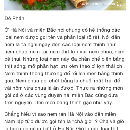
Xem toàn màn hình
Đỗ Phấn
Ở Hà Nội và miền Bắc nói chung có hệ thống các
loại nem được gọi tên và phân loại rõ rệt. Nói đến
nem là ta nghĩ ngay đến các loại nem thính như
nem chạo, nem tai, nem thịt lợn vai, nem chua, nem
bê thui. Những loại nem này đa phần chế biến bằng
thịt sống, mỡ phần hạt lựu kèm theo bì lợn thái chỉ.
Nem thính thông thường để rối lên men bằng thính
gạo. Nem chua gói chặt bằng lá chuối mặt trái để
vài hôm vừa chua là ăn được. Thực ra những món
gỏi cá ở các vùng duyên hải miền Bắc cũng dựa
trên nguyên lí lên men bằng thính gạo như vậy.
Chẳng hiểu vì sao nem rán Hà Nội vào đến miền
Nam lập tức được gọi tên là “chả giò” ? Chả và giò
là hai món riêng biệt ở Hà Nội. Giò là các loại thịt