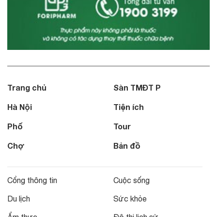
Trang chủ
Sàn TMĐT P
Hà Nội
Tiện ích
Phố
Tour
Chợ
Bản đồ
Cổng thông tin
Cuộc sống
Du lịch
Sức khỏe
Ẩm thực
Đô thị lịch sử