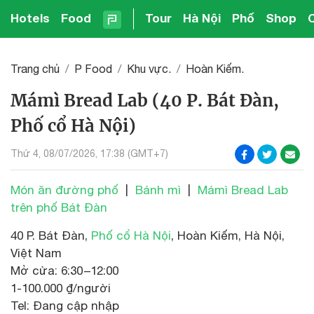
Hotels
Food
Tour
Hà Nội
Phố
Shop
Trang chủ
P Food
Khu vực.
Hoàn Kiếm.
Mámì Bread Lab (40 P. Bát Đàn,
Phố cổ Hà Nội)
Thứ 4, 08/07/2026, 17:38 (GMT+7)
Món ăn đường phố
|
Bánh mì
|
Mámì Bread Lab
trên phố Bát Đàn
40 P. Bát Đàn,
Phố cổ Hà Nội
, Hoàn Kiếm, Hà Nội,
Việt Nam
Mở cửa: 6:30 –12:00
1-100.000 ₫/người
Tel: Đang cập nhập