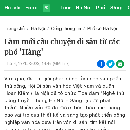
Hotels
Food
Tour
Hà Nội
Phố
Shop
Trang chủ
Hà Nội
Cổng thông tin
Phố cổ Hà Nội.
Làm mới câu chuyện di sản từ các
phố 'Hàng'
Thứ 4, 13/12/2023, 14:46 (GMT+7)
Vừa qua, để tìm giải pháp nâng tầm cho sản phẩm
thủ công, Hội Di sản Văn hóa Việt Nam và quận
Hoàn Kiếm (Hà Nội) đã tổ chức Tọa đàm “Nghề thủ
công truyền thống Hà Nội – Sáng tạo để phát
triển”. Nhiều vấn đề đã được bàn thảo như: nâng
cao vai trò của thiết kế và sáng tạo phát triển công
nghiệp văn hóa dựa trên vốn di sản; tìm kết nối
quảng bá trong quá trình sáng tạo sản phẩm…