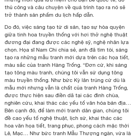
thủ công và câu chuyện về quá trình tạo ra nó sẽ
trở thành sản phẩm du lịch hấp dẫn.
Do đó, việc sáng tạo từ di sản, tạo sự hòa quyện
giữa tinh hoa truyền thống với hơi thở nghệ thuật
đương đại đang được các nghệ sỹ, nghệ nhân lựa
chọn. Họa sĩ Nam Chi chia sẻ, anh đã tìm tòi, sáng
tạo ra những mẫu tranh mới dựa trên các họa tiết,
màu sắc của tranh Hàng Trống. “Đơn cử, khi sáng
tạo tông màu tranh, chúng tôi vẫn sử dụng tông
màu truyền thống. Như bức Kỳ lân trúng cử dù là
mẫu mới nhưng vẫn là chất của tranh Hàng Trống,
được thực hiện sau điền dã tại các đình chùa,
nghiên cứu, khai thác các yếu tố văn hóa bản địa…
Bên cạnh đó, để làm mới tranh dân gian, chúng tôi
đề cao yếu tố nghệ thuật, lịch sử, khai thác các
hoa văn họa tiết, trang phục, phong cách mặc thời
Lê, Mạc… Như bức tranh Mẫu Thượng ngàn, vừa là