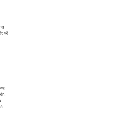
ống
ết về
ông
ện,
à
lên
i
Bờ