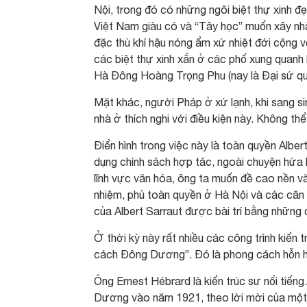
Nội, trong đó có những ngôi biệt thự xinh đẹ
Việt Nam giàu có và “Tây học” muốn xây nhà
đặc thù khí hậu nóng ẩm xứ nhiệt đới cộng vớ
các biệt thự xinh xắn ở các phố xung quanh 
Hà Đông Hoàng Trọng Phu (nay là Đại sứ qu
Mặt khác, người Pháp ở xứ lạnh, khi sang si
nhà ở thích nghi với điều kiện này. Không t
Điển hình trong việc này là toàn quyền Albe
dụng chính sách hợp tác, ngoài chuyện hứa h
lĩnh vực văn hóa, ông ta muốn đề cao nền 
nhiệm, phủ toàn quyền ở Hà Nội và các căn
của Albert Sarraut được bài trí bằng những 
Ở thời kỳ này rất nhiều các công trình kiến
cách Đông Dương”. Đó là phong cách hỗn hợ
Ông Ernest Hébrard là kiến trúc sư nổi tiế
Dương vào năm 1921, theo lời mời của một 