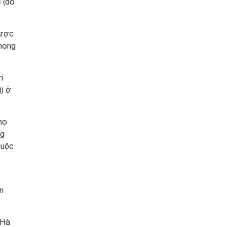
c (do
được
phong
i
) ở
ho
ng
huộc
n
 Hà