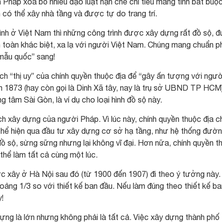
n Pháp xóa bỏ nhiều đạo luật hạn chế chi tiêu mang tính bắt buộ
 có thể xây nhà tầng và được tự do trang trí.
ình ở Việt Nam thì những công trình được xây dựng rất đồ sộ, 
 toàn khác biệt, xa lạ với người Việt Nam. Chúng mang chuẩn 
mẫu quốc” sang!
ch “thị uy” của chính quyền thuộc địa để “gây ấn tượng với ngườ
1873 (hay còn gọi là Dinh Xã tây, nay là trụ sở UBND TP HCM)
g tâm Sài Gòn, là ví dụ cho loại hình đồ sộ này.
h xây dựng của người Pháp. Vì lúc này, chính quyền thuộc địa c
thể hiện qua đầu tư xây dựng cơ sở hạ tầng, như hệ thống đườ
 sộ, sừng sững nhưng lại không vĩ đại. Hơn nữa, chính quyền t
thể làm tất cả cùng một lúc.
ợc xây ở Hà Nội sau đó (từ 1900 đến 1907) đi theo ý tưởng này.
hoảng 1/3 so với thiết kế ban đầu. Nếu làm đúng theo thiết kế ba
y!
ựng là lớn nhưng không phải là tất cả. Việc xây dựng thành phố