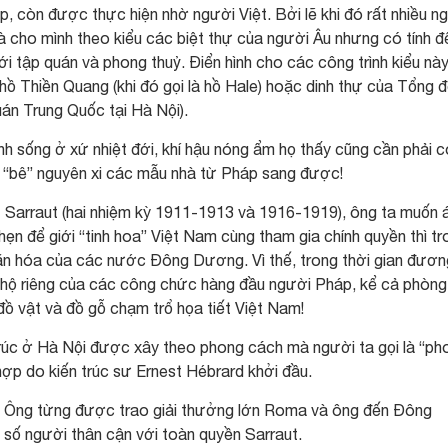
p, còn được thực hiện nhờ người Việt. Bởi lẽ khi đó rất nhiều n
 cho mình theo kiểu các biệt thự của người Âu nhưng có tính đ
i tập quán và phong thuỷ. Điển hình cho các công trình kiểu này
hồ Thiền Quang (khi đó gọi là hồ Hale) hoặc dinh thự của Tổng 
án Trung Quốc tại Hà Nội).
nh sống ở xứ nhiệt đới, khí hậu nóng ẩm họ thấy cũng cần phải c
hể “bê” nguyên xi các mẫu nhà từ Pháp sang được!
rt Sarraut (hai nhiệm kỳ 1911-1913 và 1916-1919), ông ta muốn 
ẹn để giới “tinh hoa” Việt Nam cùng tham gia chính quyền thì tr
văn hóa của các nước Đông Dương. Vì thế, trong thời gian đươn
 hộ riêng của các công chức hàng đầu người Pháp, kể cả phòng
đồ vật và đồ gỗ chạm trổ họa tiết Việt Nam!
 trúc ở Hà Nội được xây theo phong cách mà người ta gọi là “ph
p do kiến trúc sư Ernest Hébrard khởi đầu.
ng. Ông từng được trao giải thưởng lớn Roma và ông đến Đông
số người thân cận với toàn quyền Sarraut.