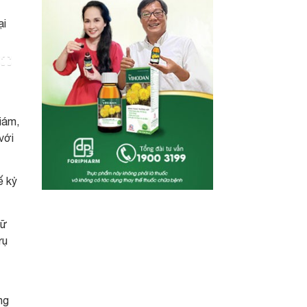
ại
iám,
với
ế kỷ
iữ
rụ
ng