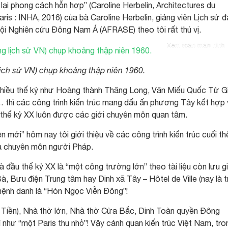
 lại phong cách hỗn hợp” (Caroline Herbelin, Architectures du
ris : INHA, 2016) của bà Caroline Herbelin, giảng viên Lịch sử đ
hội Nghiên cứu Đông Nam Á (AFRASE) theo tôi rất thú vị.
Xem toàn màn hình
lịch sử VN) chụp khoảng thập niên 1960.
i nhiều thế kỷ như Hoàng thành Thăng Long, Văn Miếu Quốc Tử G
 thì các công trình kiến trúc mang dấu ấn phương Tây kết hợp 
 thế kỷ XX luôn được các giới chuyên môn quan tâm.
n mới” hôm nay tôi giới thiệu về các công trình kiến trúc cuối th
hà chuyên môn người Pháp.
 đầu thế kỷ XX là “một công trường lớn” theo tài liệu còn lưu g
, Bưu điện Trung tâm hay Dinh xã Tây – Hôtel de Ville (nay là t
ệnh danh là “Hòn Ngọc Viễn Đông”!
ng Tiền), Nhà thờ lớn, Nhà thờ Cửa Bắc, Dinh Toàn quyền Đông
 như “một Paris thu nhỏ”! Vậy cảnh quan kiến trúc Việt Nam, tro