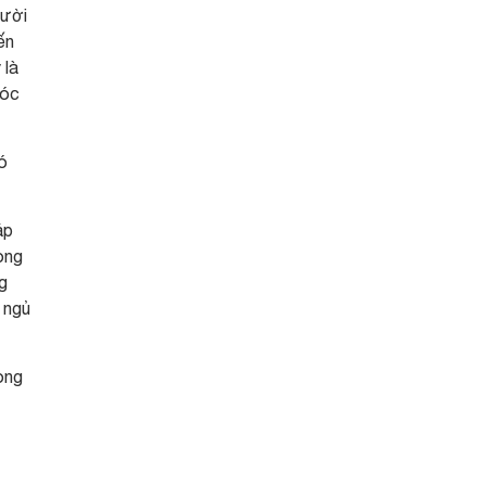
gười
ến
 là
đóc
ó
áp
ong
g
 ngủ
ong