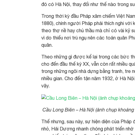
đó có Hà Nội, thay đổi như thế nào trong s
Trong thời kỳ đầu Pháp xâm chiếm Việt Nam
1880), chính người Pháp phải thích nghi với
theo thợ nề hay chủ thầu mà chỉ có vài kỹ s
vì do thiếu nơi trú ngụ nên các toán quân P
quân.
Theo những gì được kể lại trong các bức th
cho đến đầu thế kỷ XX, vẫn còn rất nhiều q
trong những ngôi nhà dựng bằng tranh, tre 
nhiều gian. Cho đến tận năm 1932, ở Hà Nộ
vậy.
Cầu Long Biên – Hà Nội (ảnh chụp khoảng
Thế nhưng, sau này, sự hiện diện của Pháp đ
nhỏ, Hải Dương nhanh chóng phát triển nhờ