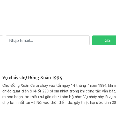
Gửi
Vụ cháy chợ Đồng Xuân 1994
Chợ Đồng Xuân đã bị cháy vào tối ngày 14 tháng 7 năm 1994, khi 
chiếc quạt điện ở ki-ốt 293 bị om nhiệt trong khi công tắc vẫn bật,
ra hỏa hoạn lớn thiêu rụi gần như toàn bộ chợ. Vụ cháy này là vụ 
chợ lớn nhất tại Hà Nội vào thời điểm đó, gây thiệt hại ước tính 30
đồng. Ngọn lửa chỉ được dập tắt hoàn toàn vào ngày 19 tháng 7, 
gần 5 ngày.