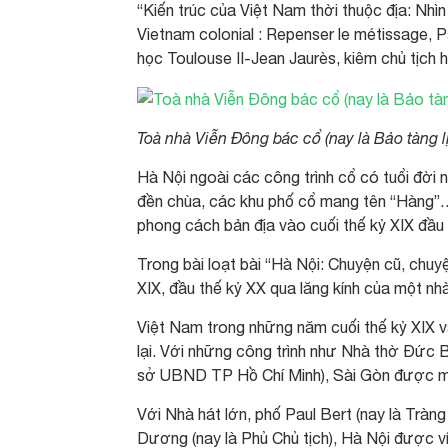
“Kiến trúc của Việt Nam thời thuộc địa: Nhìn
Vietnam colonial : Repenser le métissage, Pa
học Toulouse II-Jean Jaurès, kiêm chủ tịch 
Toà nhà Viễn Đông bác cổ (nay là Bảo tàng 
Hà Nội ngoài các công trình cổ có tuổi đờ
đền chùa, các khu phố cổ mang tên “Hàng”…
phong cách bản địa vào cuối thế kỷ XIX đầu
Trong bài loạt bài “Hà Nội: Chuyện cũ, chuyệ
XIX, đầu thế kỷ XX qua lăng kính của một n
Việt Nam trong những năm cuối thế kỷ XIX và
lại. Với những công trình như Nhà thờ Đức Bà
sở UBND TP Hồ Chí Minh), Sài Gòn được m
Với Nhà hát lớn, phố Paul Bert (nay là Trà
Dương (nay là Phủ Chủ tịch), Hà Nội được ví