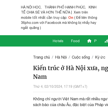
HÀ NỘI HỌC
,
THÀNH PHỐ HẠNH PHÚC
,
KINH
TẾ CHIA SẺ
VÀ HƠN THẾ NỮA | Xem trên
On
mobile tốt nhất cần truy cập:
( Để liên thông
36pho.com với Facebook mà không bị nhẩy hay
ngắt quãng )
Hotels
Food
P
Trang chủ
Hà Nội
Cuộc sống
Ký ức
Kiến trúc ở Hà Nội xưa, 
Nam
Thứ 4, 02/10/2024, 17:19 (GMT+7)
Không chỉ người Việt Nam mà rất nhiều người
sách báo của châu Âu, đặc biệt của Pháp vi