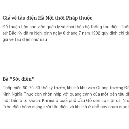
Giá vé tàu điện Hà Nội thời Pháp thuộc
Để thuận tiện cho việc quản lý và khai thác hệ thống tàu điện, Th
sứ Bắc Kỳ đã ra Nghị định ngày 8 tháng 7 năm 1902 quy định chi ti
giá vé tàu điện như sau
Bà "Sót điên"
Thập niên 60-70-80 thế kỷ trước, khi mà khu vực Quảng trường Đ
Kinh Nghĩa Thục còn nhộn nhịp với quang cảnh của một bến tầu đi
một bến ô tô khách. Khi mà ở cuối phố Cầu Gỗ còn có một cái Nh
Tròn điều hành mạng lưới tầu điện, và khi mà ở chỗ này chưa mọc 
tòa nhà Hàm Cá Mập đầy tai tiếng. Lứa tuổi chúng tôi, những ngườ
sinh từ thập niên 40-50 trở về trước có nhiều kỷ niệm gắn bó với 
Hồ ở khu vực này.