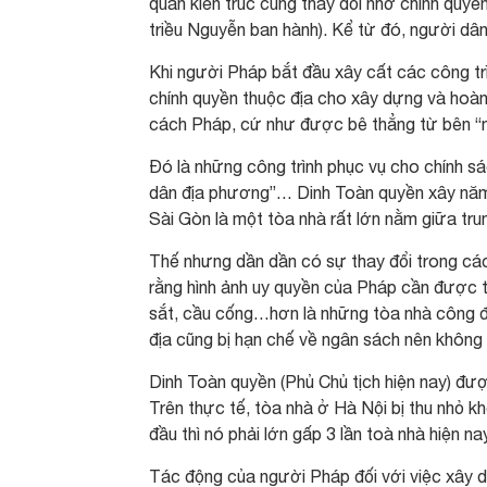
quan kiến trúc cũng thay đổi nhờ chính quyề
triều Nguyễn ban hành). Kể từ đó, người dân
Khi người Pháp bắt đầu xây cất các công tr
chính quyền thuộc địa cho xây dựng và hoàn
cách Pháp, cứ như được bê thẳng từ bên “
Đó là những công trình phục vụ cho chính sá
dân địa phương”… Dinh Toàn quyền xây năm 
Sài Gòn là một tòa nhà rất lớn nằm giữa trun
Thế nhưng dần dần có sự thay đổi trong các
rằng hình ảnh uy quyền của Pháp cần được 
sắt, cầu cống…hơn là những tòa nhà công đồ
địa cũng bị hạn chế về ngân sách nên không 
Dinh Toàn quyền (Phủ Chủ tịch hiện nay) đư
Trên thực tế, tòa nhà ở Hà Nội bị thu nhỏ k
đầu thì nó phải lớn gấp 3 lần toà nhà hiện na
Tác động của người Pháp đối với việc xây d