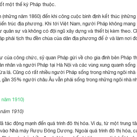
uốt một thế kỷ Pháp thuộc.
 (những năm 1860) đến khi công cuộc bình định kết thúc (nhữn
 kiến trúc địa phương. Khi tới Việt Nam, người Pháp không mang
ư quân sự và không có đội ngũ xây dựng và thiết bị kèm theo. C
háp phải tịch thu đền chùa của dân địa phương để ở và làm nơi 
ư của công chức, sỹ quan Pháp gửi về cho gia đình bên Pháp th
uân nhân và người Pháp tại Hà Nội và các vùng xung quanh sống
nứa lá. Cũng có rất nhiều người Pháp sống trong những ngôi nhà
i, gần 35% người châu Âu vẫn phải sống trong những ngôi nhà n
 năm 1910)
ã tác động mạnh đến quá trình đô thị hóa. Ví dụ, từ một trung t
 vào Nhà máy Rượu Đông Dương. Ngoài quá trình đô thị hóa, c