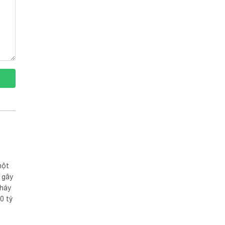
một
 gây
cháy
0 tỷ
sau