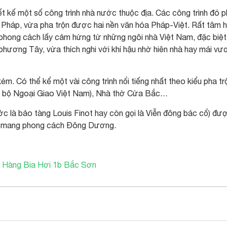
t kế một số công trình nhà nước thuộc địa. Các công trình đó p
 Pháp, vừa pha trộn được hai nền văn hóa Pháp-Việt. Rất tâm 
phong cách lấy cảm hứng từ những ngôi nhà Việt Nam, đặc biệt
phương Tây, vừa thích nghi với khí hậu nhờ hiên nhà hay mái vư
m. Có thể kể một vài công trình nổi tiếng nhất theo kiểu pha tr
sở bộ Ngoại Giao Việt Nam), Nhà thờ Cửa Bắc…
c là bảo tàng Louis Finot hay còn gọi là Viễn đông bác cổ) đư
ất mang phong cách Đông Dương.
 Hàng Bia Hơi 1b Bắc Sơn