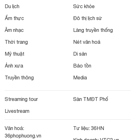
Du lịch
Sức khỏe
Ẩm thực
Đô thị lịch sử
Âm nhạc
Làng truyền thống
Thời trang
Nét văn hoá
Mỹ thuật
Di sản
Ảnh xưa
Bảo tồn
Truyền thông
Media
Streaming tour
Sàn TMĐT Phố
Livestream
Văn hoá:
Tư liệu:
36HN
36phophuong.vn
Kinh doanh:
VTC2.vn