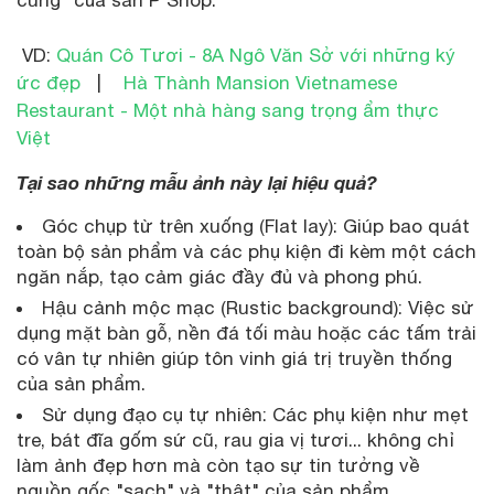
VD:
Quán Cô Tươi - 8A Ngô Văn Sở với những ký
ức đẹp
|
Hà Thành Mansion Vietnamese
Restaurant - Một nhà hàng sang trọng ẩm thực
Việt
Tại sao những mẫu ảnh này lại hiệu quả?
Góc chụp từ trên xuống (Flat lay): Giúp bao quát
toàn bộ sản phẩm và các phụ kiện đi kèm một cách
ngăn nắp, tạo cảm giác đầy đủ và phong phú.
Hậu cảnh mộc mạc (Rustic background): Việc sử
dụng mặt bàn gỗ, nền đá tối màu hoặc các tấm trải
có vân tự nhiên giúp tôn vinh giá trị truyền thống
của sản phẩm.
Sử dụng đạo cụ tự nhiên: Các phụ kiện như mẹt
tre, bát đĩa gốm sứ cũ, rau gia vị tươi... không chỉ
làm ảnh đẹp hơn mà còn tạo sự tin tưởng về
nguồn gốc "sạch" và "thật" của sản phẩm.