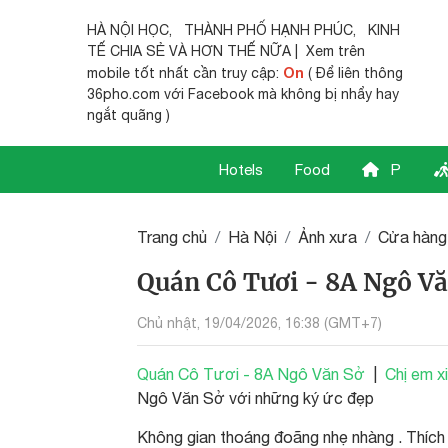
HÀ NỘI HỌC
,
THÀNH PHỐ HẠNH PHÚC
,
KINH
TẾ CHIA SẺ
VÀ HƠN THẾ NỮA | Xem trên
On
mobile tốt nhất cần truy cập:
( Để liên thông
36pho.com với Facebook mà không bị nhẩy hay
ngắt quãng )
Hotels
Food
P
Trang chủ
Hà Nội
Ảnh xưa
Cửa hàng
Quán Cô Tươi - 8A Ngô Vă
Chủ nhật, 19/04/2026, 16:38 (GMT+7)
Quán Cô Tươi - 8A Ngô Văn Sở
|
Chị em x
Ngô Văn Sở với những ký ức đẹp
Không gian thoáng đoãng nhẹ nhàng . Thích