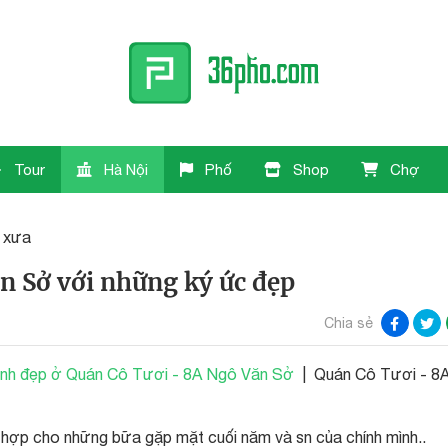
Tour
Hà Nội
Phố
Shop
Chợ
 xưa
n Sở với những ký ức đẹp
Chia sẻ
inh đẹp ở Quán Cô Tươi - 8A Ngô Văn Sở
| Quán Cô Tươi - 8
 hợp cho những bữa gặp mặt cuối năm và sn của chính mình..