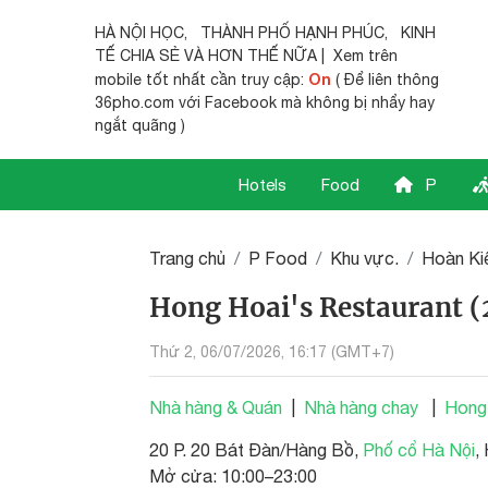
HÀ NỘI HỌC
,
THÀNH PHỐ HẠNH PHÚC
,
KINH
TẾ CHIA SẺ
VÀ HƠN THẾ NỮA | Xem trên
On
mobile tốt nhất cần truy cập:
( Để liên thông
36pho.com với Facebook mà không bị nhẩy hay
ngắt quãng )
Hotels
Food
P
Trang chủ
P Food
Khu vực.
Hoàn Ki
Hong Hoai's Restaurant (
Thứ 2, 06/07/2026, 16:17 (GMT+7)
Nhà hàng & Quán
|
Nhà hàng chay
|
Hong 
20 P. 20 Bát Đàn/Hàng Bồ,
Phố cổ Hà Nội
,
Mở cửa: 10:00–23:00