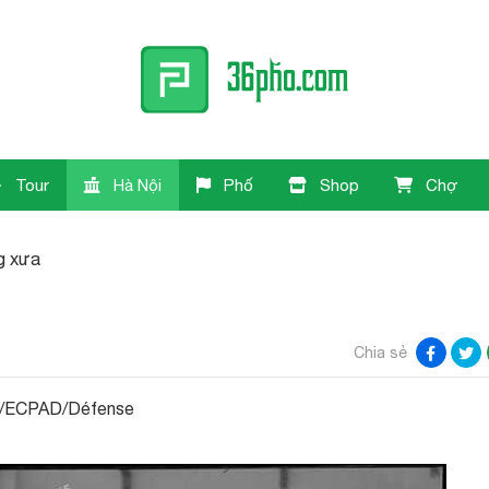
Tour
Hà Nội
Phố
Shop
Chợ
g xưa
Chia sẻ
Dan/ECPAD/Défense