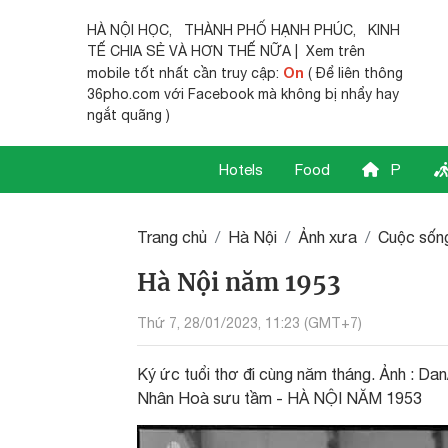
HÀ NỘI HỌC
,
THÀNH PHỐ HẠNH PHÚC
,
KINH
TẾ CHIA SẺ
VÀ HƠN THẾ NỮA | Xem trên
On
mobile tốt nhất cần truy cập:
( Để liên thông
36pho.com với Facebook mà không bị nhẩy hay
ngắt quãng )
Hotels
Food
P
Trang chủ
Hà Nội
Ảnh xưa
Cuộc sốn
Hà Nội năm 1953
Thứ 7, 28/01/2023, 11:23 (GMT+7)
Ký ức tuổi thơ đi cùng năm tháng. Ảnh : 
Nhân Hoà sưu tầm - HÀ NỘI NĂM 1953