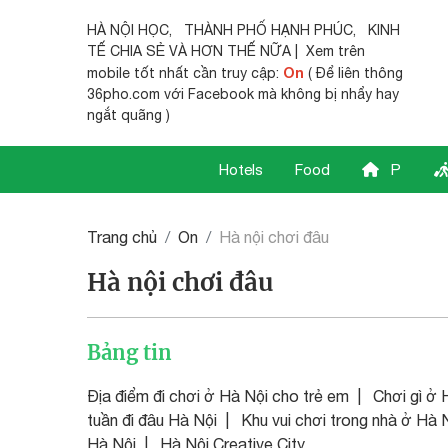
HÀ NỘI HỌC
,
THÀNH PHỐ HẠNH PHÚC
,
KINH
TẾ CHIA SẺ
VÀ HƠN THẾ NỮA | Xem trên
On
mobile tốt nhất cần truy cập:
( Để liên thông
36pho.com với Facebook mà không bị nhẩy hay
ngắt quãng )
Hotels
Food
P
Trang chủ
On
Hà nội chơi đâu
Hà nội chơi đâu
Bảng tin
Địa điểm đi chơi ở Hà Nội cho trẻ em | Chơi gì ở 
tuần đi đâu Hà Nội | Khu vui chơi trong nhà ở Hà 
Hà Nội | Hà Nội Creative City