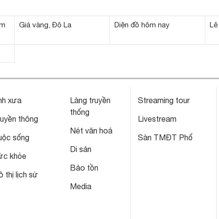
ạm
Giá vàng, Đô La
Diện đồ hôm nay
Lê
nh xưa
Làng truyền
Streaming tour
thống
ruyền thông
Livestream
Nét văn hoá
uộc sống
Sàn TMĐT Phố
Di sản
ức khỏe
Bảo tồn
 thị lịch sử
Media