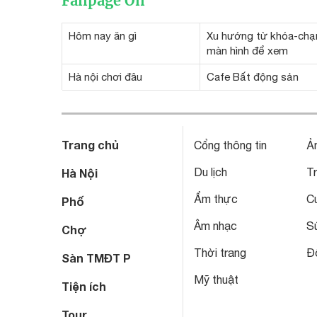
Fanpage On
Hôm nay ăn gì
Xu hướng từ khóa-ch
màn hình để xem
Hà nội chơi đâu
Cafe Bất động sản
Trang chủ
Cổng thông tin
Ả
Du lịch
T
Hà Nội
Ẩm thực
C
Phố
Âm nhạc
S
Chợ
Thời trang
Đô
Sàn TMĐT P
Mỹ thuật
Tiện ích
Tour