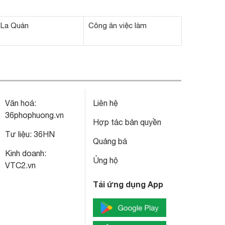
 La Quán
Công ăn việc làm
Văn hoá:
Liên hệ
36phophuong.vn
Hợp tác bản quyền
Tư liệu:
36HN
Quảng bá
Kinh doanh:
Ủng hộ
VTC2.vn
Tải ứng dụng App