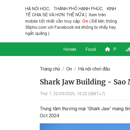
HÀ NỘI HỌC
,
THÀNH PHỐ HẠNH PHÚC
,
KINH
TẾ CHIA SẺ
VÀ HƠN THẾ NỮA | Xem trên
On
mobile tốt nhất cần truy cập:
( Để liên thông
36pho.com với Facebook mà không bị nhẩy hay
ngắt quãng )
Hotels
Food
P
Trang chủ
On
Hà nội chơi đâu
Shark Jaw Building - Sao
Thứ 7, 22/03/2025, 16:22 (GMT+7)
Trung tâm thương mại 'Shark Jaw' mang tín
Oct 2024