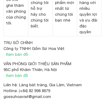
chúng tôi
phẩm mới
hàng với
ghé thăm
hỗ trợ
nhất từ
nhiều
văn phòng
hãy cho
chúng tôi
quyền lợi
của chúng
chúng tôi
bạn nhé
và ưu đãi
tôi.
biết.
đặc
quyền
TRỤ SỞ CHÍNH
Công ty TNHH Gốm Sứ Hoa Việt
Xem bản đồ
VĂN PHÒNG GIỚI THIỆU SẢN PHẨM
95C phố Khâm Thiên, Hà Nội
Xem bản đồ
Liên hệ: Làng bát tràng, Gia Lâm, Vietnam
Hotline: (+84) 82 998 8679
gossuhoaviet@gmail.com