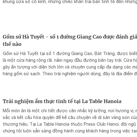
khung cửa sổ cổ kính, những chiếc khăn trải bàn tinh tế đến những
hoa tươi được thay mới mỗi ngày. Tất cả đều toát lên vẻ thanh lịc
hào hoa của người Tràng An.
Gốm sứ Hà Tuyết - số 1 đường Giang Cao được đánh gi
thế nào
Gốm sứ Hà Tuyết tại số 1 đường Giang Cao, Bát Tràng, được biế
là một cửa hàng rộng rãi, nằm ngay đầu đường bên tay trái. Cửa h
gây ấn tượng với diện tích lớn và chuyên cung cấp đa dạng các m
hàng gốm sứ sạch. Theo trải nghiệm người dùng, đây là địa điểm 
tham quan tại làng gốm.
Trải nghiệm ẩm thực tinh tế tại La Table Hanoia
Mỗi món ăn là một chi tiết được cân nhắc kỹ lưỡng, nơi hương vị,
sắc và kết cấu hòa quyện để kể câu chuyện về di sản vàng son củ
thương hiệu. Tại La Table Hanoia thuộc Press Club Hanoi, đội ngũ
chúng tôi luôn sẵn sàng đồng hành cùng khách hàng trong việc tạ