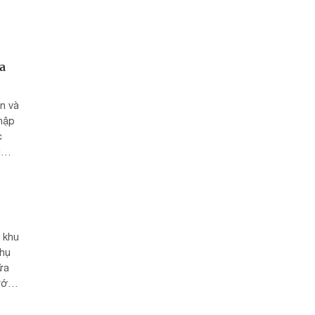
inh
ớ.
a
n và
thập
c
ì
 khu
phụ
ữa
ước
ố Kim
Hà