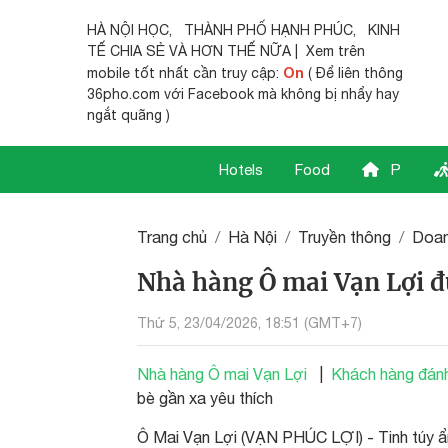
HÀ NỘI HỌC
,
THÀNH PHỐ HẠNH PHÚC
,
KINH
TẾ CHIA SẺ
VÀ HƠN THẾ NỮA | Xem trên
On
mobile tốt nhất cần truy cập:
( Để liên thông
36pho.com với Facebook mà không bị nhẩy hay
ngắt quãng )
Hotels
Food
P
Trang chủ
Hà Nội
Truyền thông
Doan
Nhà hàng Ô mai Vạn Lợi đ
Thứ 5, 23/04/2026, 18:51 (GMT+7)
Nhà hàng Ô mai Vạn Lợi
|
Khách hàng đánh
bè gần xa yêu thích
Ô Mai Vạn Lợi (VẠN PHÚC LỢI) - Tinh túy 