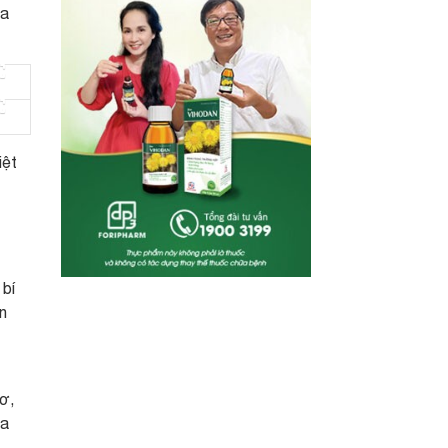
ứa
iệt
t
bí
n
ơ,
ua