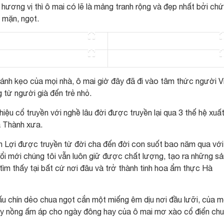
hương vị thì ô mai có lẽ là mảng tranh rộng và đẹp nhất bởi ch
, mặn, ngọt.
ánh kẹo của mọi nhà, ô mai giờ đây đã đi vào tâm thức người V
từ người già đến trẻ nhỏ.
ệu cổ truyền với nghề lâu đời được truyền lại qua 3 thế hệ xuấ
à Thành xưa.
Lợi được truyền từ đời cha đến đời con suốt bao năm qua với 
ổi mới chúng tôi vẫn luôn giữ được chất lượng, tạo ra những sả
ìm thấy tại bất cứ nơi đâu và trở thành tinh hoa ẩm thực Hà
u chín dẻo chua ngọt cắn một miếng êm dịu nơi đầu lưỡi, của m
y nồng ấm áp cho ngày đông hay của ô mai mơ xào cổ điển ch