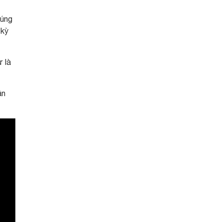
húng
 kỳ
 là
ận