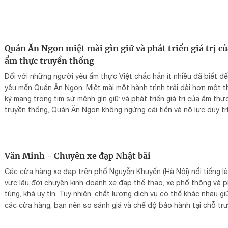
nên những trải nghiệm đặc biệt, nơi ẩm thực trở thành ngôn ngữ t
tế để thể hiện câu chuyện của mỗi thương hiệu và mỗi dịp đáng nh
Quán Ăn Ngon miệt mài gìn giữ và phát triển giá trị củ
ẩm thực truyền thống
Đối với những người yêu ẩm thực Việt chắc hẳn ít nhiều đã biết đế
yêu mến Quán Ăn Ngon. Miệt mài một hành trình trải dài hơn một 
kỷ mang trong tim sứ mệnh gìn giữ và phát triển giá trị của ẩm thự
truyền thống, Quán Ăn Ngon không ngừng cải tiến và nỗ lực duy tr
chất lượng dịch vụ và chau chuốt từng sản phẩm trên bàn ăn của
khách hàng.
Văn Minh - Chuyên xe đạp Nhật bãi
Các cửa hàng xe đạp trên phố Nguyễn Khuyến (Hà Nội) nổi tiếng là
vực lâu đời chuyên kinh doanh xe đạp thể thao, xe phổ thông và 
tùng, khá uy tín. Tuy nhiên, chất lượng dịch vụ có thể khác nhau gi
các cửa hàng, bạn nên so sánh giá và chế độ bảo hành tại chỗ tr
khi quyết định mua. Hiện nay đã chuyển về Ngõ 290, số nhà 43, ph
Mã, Ba Đình, Hà Nội - Địa chỉ trước đây 135A phố nguyễn khuyến 