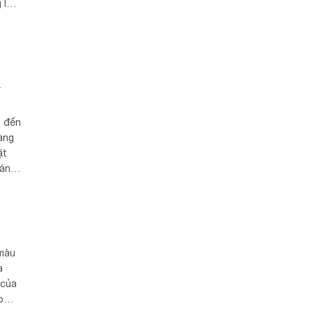
 lọ
h,
á
t đến
àng
ặt
đáng
 màu
a
 của
o