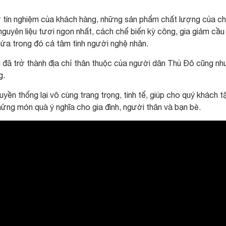
ự tín nghiệm của khách hàng, những sản phẩm chất lượng của c
nguyên liệu tươi ngon nhất, cách chế biến kỳ công, gia giảm cầu
 chứa trong đó cả tâm tình người nghệ nhân.
đã trở thành địa chỉ thân thuộc của người dân Thủ Đô cũng như
g.
uyền thống lại vô cùng trang trọng, tinh tế, giúp cho quý khách t
ng món quà ý nghĩa cho gia đình, người thân và bạn bè.