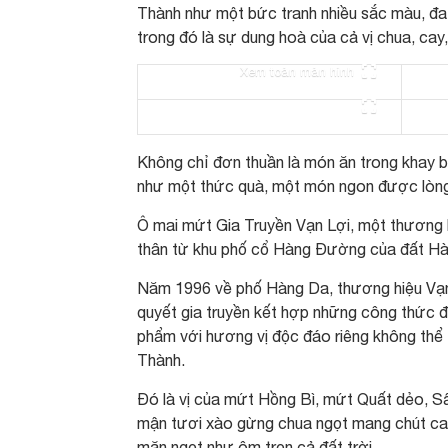
Thành như một bức tranh nhiều sắc màu, đa 
trong đó là sự dung hoà của cả vị chua, cay
Xem toàn màn hình
Không chỉ đơn thuần là món ăn trong khay b
như một thức quà, một món ngon được lòng 
Ô mai mứt Gia Truyền Vạn Lợi, một thương hi
thân từ khu phố cổ Hàng Đường của đất H
Năm 1996 về phố Hàng Da, thương hiệu Vạn 
quyết gia truyền kết hợp những công thức đ
phẩm với hương vị độc đáo riêng không thể t
Thành.
Đó là vị của mứt Hồng Bì, mứt Quất dẻo, Sấ
mận tươi xào gừng chua ngọt mang chút ca
mặn ngọt như ôm trọn cả đất trời…