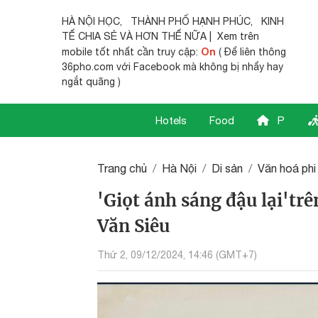
HÀ NỘI HỌC
,
THÀNH PHỐ HẠNH PHÚC
,
KINH
TẾ CHIA SẺ
VÀ HƠN THẾ NỮA | Xem trên
On
mobile tốt nhất cần truy cập:
( Để liên thông
36pho.com với Facebook mà không bị nhẩy hay
ngắt quãng )
Hotels
Food
P
Trang chủ
Hà Nội
Di sản
Văn hoá phi
'Giọt ánh sáng đậu lại'tr
Văn Siêu
Thứ 2, 09/12/2024, 14:46 (GMT+7)