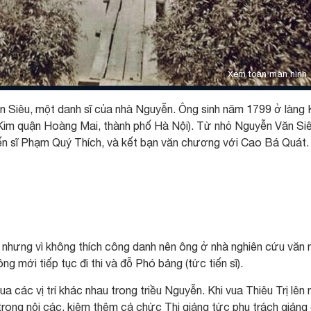
Xem toàn màn hình
n Siêu, một danh sĩ của nhà Nguyễn. Ông sinh năm 1799 ở làng 
 Kim quận Hoàng Mai, thành phố Hà Nội). Từ nhỏ Nguyễn Văn Si
Tiến sĩ Phạm Quý Thích, và kết bạn văn chương với Cao Bá Quát.
nhưng vì không thích công danh nên ông ở nhà nghiên cứu văn 
g mới tiếp tục đi thi và đỗ Phó bảng (tức tiến sĩ).
các vị trí khác nhau trong triều Nguyễn. Khi vua Thiêu Trị lên 
trong nội các, kiêm thêm cả chức Thị giảng tức phụ trách giảng