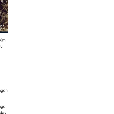
Kim
êu
ngôn
ngôi,
 dạy