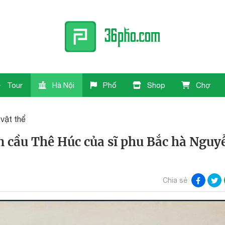
Tour
Hà Nội
Phố
Shop
Chợ
 vật thể
ên cầu Thê Húc của sĩ phu Bắc hà Nguy
Chia sẻ