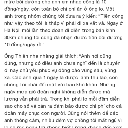
mức bồi dưỡng cho anh em nhạc công là 10
đồng/ngày, còn toàn bộ chi phí ăn ở ông lo. Một
anh trong nhóm chúng tôi đưa ra ý kiến: “Tiền công
như vậy theo tôi là thấp vì phải đi xa vất vả. Ngay ở
Hà Nội, mỗi lần theo đoàn đi diễn trong bán kính
30km chúng tôi cũng đã nhận được tiền bồi dưỡng
10 đồng/ngày rồi”.
Ông Thiện nhẹ nhàng giải thích: “Anh nói cũng
đúng, nhưng có điều anh chưa nghĩ đến là chuyến
đi này chủ yếu phục vụ đồng bào vùng sâu, vùng
xa. Các anh qua 1 ngày là được lãnh thù lao, còn
chúng tôi phải đối mặt với bao khó khăn. Những
ngày mưa gió đoàn nghỉ không diễn được mà
lương vẫn phải trả. Trong khi phải lo mỗi đêm diễn
sao cho số vé bán ra đảm bảo được chi phí cho cả
đoàn mấy chục con người. Cũng nói thêm để các
anh thông cảm, nhiều đêm vợ chồng tôi mất ngủ vì
lo những ngày tới không biết lượng khách đến xem