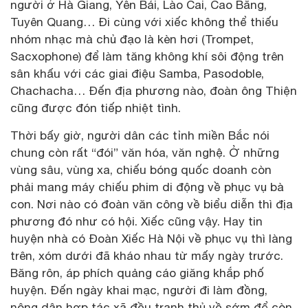
người ở Hà Giang, Yên Bái, Lào Cai, Cao Bằng,
Tuyên Quang… Đi cùng với xiếc không thể thiếu
nhóm nhạc mà chủ đạo là kèn hơi (Trompet,
Sacxophone) để làm tăng không khí sôi động trên
sân khấu với các giai điệu Samba, Pasodoble,
Chachacha… Đến địa phương nào, đoàn ông Thiện
cũng được đón tiếp nhiệt tình.
Thời bấy giờ, người dân các tỉnh miền Bắc nói
chung còn rất “đói” văn hóa, văn nghệ. Ở những
vùng sâu, vùng xa, chiếu bóng quốc doanh còn
phải mang máy chiếu phim di động về phục vụ bà
con. Nơi nào có đoàn văn công về biểu diễn thì địa
phương đó như có hội. Xiếc cũng vậy. Hay tin
huyện nhà có Đoàn Xiếc Hà Nội về phục vụ thì làng
trên, xóm dưới đã kháo nhau từ mấy ngày trước.
Băng rôn, áp phích quảng cáo giăng khắp phố
huyện. Đến ngày khai mạc, người đi làm đồng,
nông dân hợp tác xã đều tranh thủ về sớm để còn