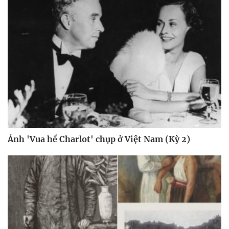
Ảnh 'Vua hề Charlot' chụp ở Việt Nam (Kỳ 2)