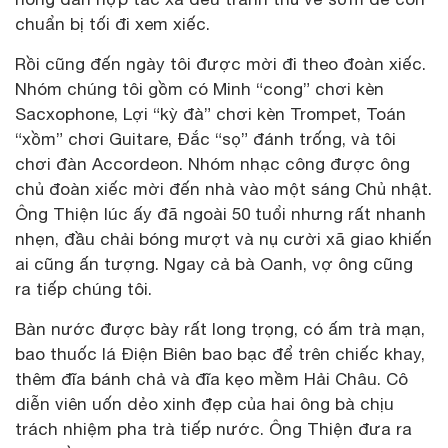
chuẩn bị tối đi xem xiếc.
Rồi cũng đến ngày tôi được mời đi theo đoàn xiếc.
Nhóm chúng tôi gồm có Minh “cong” chơi kèn
Sacxophone, Lợi “kỳ đà” chơi kèn Trompet, Toán
“xồm” chơi Guitare, Đắc “sọ” đánh trống, và tôi
chơi đàn Accordeon. Nhóm nhạc công được ông
chủ đoàn xiếc mời đến nhà vào một sáng Chủ nhật.
Ông Thiện lúc ấy đã ngoài 50 tuổi nhưng rất nhanh
nhẹn, đầu chải bóng mượt và nụ cười xã giao khiến
ai cũng ấn tượng. Ngay cả bà Oanh, vợ ông cũng
ra tiếp chúng tôi.
Bàn nước được bày rất long trọng, có ấm trà mạn,
bao thuốc lá Điện Biên bao bạc để trên chiếc khay,
thêm đĩa bánh chả và đĩa kẹo mềm Hải Châu. Cô
diễn viên uốn dẻo xinh đẹp của hai ông bà chịu
trách nhiệm pha trà tiếp nước. Ông Thiện đưa ra