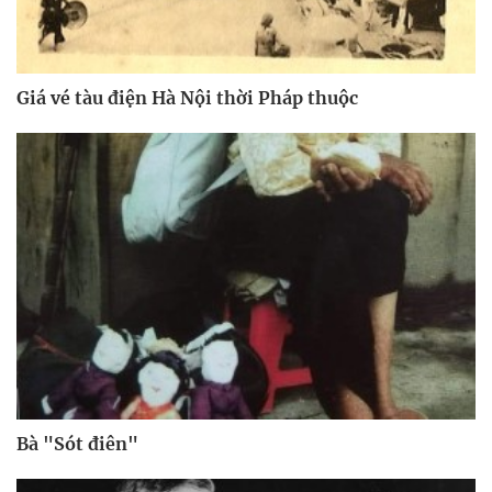
Giá vé tàu điện Hà Nội thời Pháp thuộc
Bà "Sót điên"