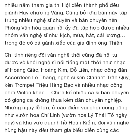
nhiều năm tham gia thi Hội diễn thành phố đều
giành Huy chương Vàng. Cũng bởi địa bàn này tập
trung nhiều nghệ sĩ chuyên và bán chuyên nên
Phòng Văn hóa quận hồi ấy đã tập hợp được nhiều
nhóm văn nghệ sĩ như kịch, múa, hát, cải lương…
trong đó có cả gánh xiếc của gia đình ông Thiện.
Chỉ tính riêng đội văn nghệ thôi cũng đã hội tụ
được vô khối nghệ sĩ nổi tiếng một thời như nhạc
sĩ Hoàng Giác, Hoàng Kim, Đỗ Liên, nhạc công đàn
Accordeon Lê Thăng, nghệ sĩ kèn Clarinet Trần Quý,
kèn Trompet Triệu Hàng Bạc và nhiều nhạc công
chơi Violon khác… Chưa kể nhiều ca sĩ bán chuyên
có giọng ca không thua kém dân chuyên nghiệp.
Những ngày lễ lớn, ở các điểm vui chơi công cộng
như vườn hoa Chí Linh (vườn hoa Lý Thái Tổ ngày
nay) và khu vực quanh hồ Hoàn Kiếm, đội văn nghệ
hùng hậu này đều tham gia biểu diễn cùng các