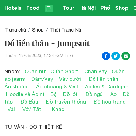
Hotels
Food
Tour
Hà Nội
Phố
Shop
Trang chủ
Shop
Thời Trang Nữ
Đồ liền thân - Jumpsuit
Thứ 6, 19/05/2023, 17:24 (GMT+7)
Nhóm:
Quần nữ
Quần Short
Chân váy
Quần
áo jeans
Đầm/Váy
Váy cưới
Đồ liền thân
Áo khoác
,
Áo choàng & Vest
Áo len & Cardigan
Hoodie và Áo nỉ
Bộ
Đồ lót
Đồ ngủ
Áo
Đồ
tập
Đồ Bầu
Đồ truyền thống
Đồ hóa trang
Vải
Vớ/ Tất
Khác
TƯ VẤN - ĐỒ THIẾT KẾ