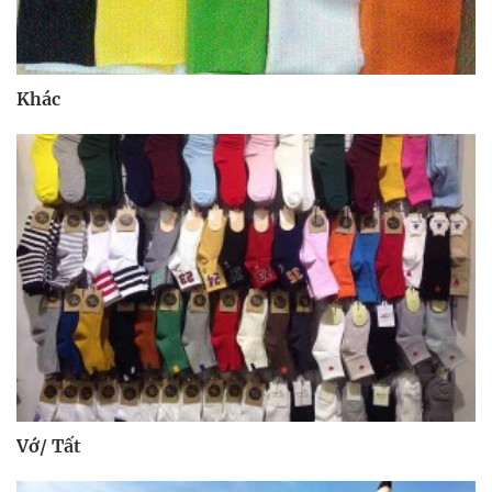
Khác
Vớ/ Tất