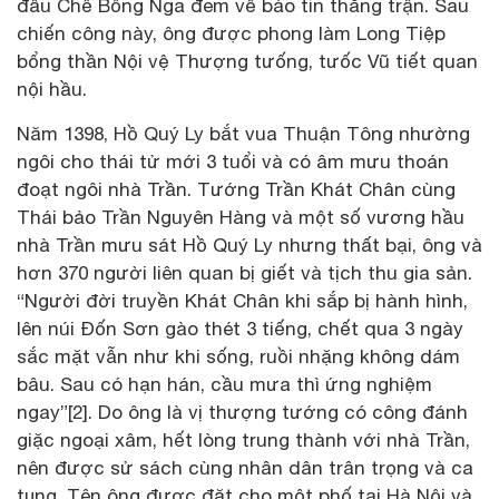
đầu Chế Bồng Nga đem về báo tin thắng trận. Sau
chiến công này, ông được phong làm Long Tiệp
bổng thần Nội vệ Thượng tưống, tưốc Vũ tiết quan
nội hầu.
Năm 1398, Hồ Quý Ly bắt vua Thuận Tông nhường
ngôi cho thái tử mới 3 tuổi và có âm mưu thoán
đoạt ngôi nhà Trần. Tướng Trần Khát Chân cùng
Thái bảo Trần Nguyên Hàng và một số vương hầu
nhà Trần mưu sát Hồ Quý Ly nhưng thất bại, ông và
hơn 370 người liên quan bị giết và tịch thu gia sản.
“Người đời truyền Khát Chân khi sắp bị hành hình,
lên núi Đốn Sơn gào thét 3 tiếng, chết qua 3 ngày
sắc mặt vẫn như khi sống, ruồi nhặng không dám
bâu. Sau có hạn hán, cầu mưa thì ứng nghiệm
ngay”[2]. Do ông là vị thượng tướng có công đánh
giặc ngoại xâm, hết lòng trung thành với nhà Trần,
nên được sử sách cùng nhân dân trân trọng và ca
tụng. Tên ông được đặt cho một phố tại Hà Nội và