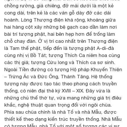
chồng rường, giá chiêng, đỡ mái dưới là một kẻ
cong dài, trên kẻ là các ván gỗ dày đỡ các dải
hoành. Lòng Thượng điện khá rộng, khoảng giữa
hai hàng cột xây những bệ gạch cao dần làm nơi
bài trí tượng phật, hai bên hẹp hơn để trống làm
chỗ chay đàn. Ở vị trí cao nhất trên Thượng điện
là Tam thế phật, tiếp đến là tượng phật A-di-đà
cùng nhị vị Bồ Tát; tượng Thích Ca niêm hoa cùng
các thị giả; tượng Cửu long và Thích ca sơ sinh.
Ngoài Tiền đường có tượng Hộ pháp Khuyến Thiện
– Trừng Ác và Đức Ông, Thánh Tăng. Hệ thống
tượng này được tạo tác theo phong cách truyền
thống, có niên đại thê kỷ XVIII – XIX. Đây vừa là
những chủ thể thờ tự, vừa mang những giá trị điêu
khắc, nghệ thuật quan trọng đối với ngôi chùa.
Phía sau chùa chính là nhà Tổ và nhà Mẫu, được
thiết kế theo dạng kiến trúc truyền thống. Nhà Mẫu
có tượng Mẫu, nhà Tổ với một số tượng các vị sư