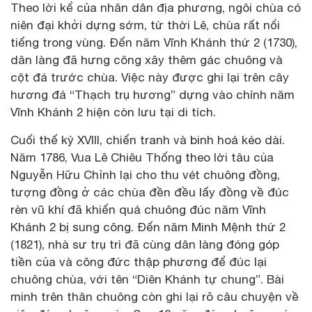
Theo lời kể của nhân dân địa phương, ngôi chùa có
niên đại khởi dựng sớm, từ thời Lê, chùa rất nổi
tiếng trong vùng. Đến năm Vĩnh Khánh thứ 2 (1730),
dân làng đã hưng công xây thêm gác chuông và
cột đá trước chùa. Việc này được ghi lại trên cây
hương đá “Thạch trụ hương” dựng vào chính năm
Vĩnh Khánh 2 hiện còn lưu tại di tích.
Cuối thế kỷ XVIII, chiến tranh và binh hoả kéo dài.
Năm 1786, Vua Lê Chiêu Thống theo lời tâu của
Nguyễn Hữu Chỉnh lại cho thu vét chuông đồng,
tượng đồng ở các chùa đền đều lấy đồng về đúc
rèn vũ khí đã khiến quả chuông đúc năm Vĩnh
Khánh 2 bị sung công. Đến năm Minh Mệnh thứ 2
(1821), nhà sư trụ trì đã cùng dân làng đóng góp
tiền của và công đức thập phương để đúc lại
chuông chùa, với tên “Diên Khánh tự chung”. Bài
minh trên thân chuông còn ghi lại rõ câu chuyện về