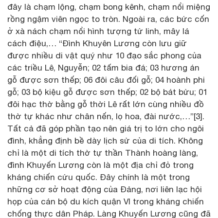
đây là chạm lộng, chạm bong kênh, chạm nổi miệng
rồng ngậm viên ngọc to tròn. Ngoài ra, các bức cốn
ở xà nách chạm nổi hình tượng tứ linh, mây lá
cách điệu,… “Đình Khuyên Lương còn lưu giữ
được nhiều di vật quý như 10 đạo sắc phong của
các triều Lê, Nguyễn; 02 tấm bia đá; 03 hương án
gỗ được sơn thếp; 06 đôi câu đối gỗ; 04 hoành phi
gỗ; 03 bộ kiệu gỗ được sơn thếp; 02 bộ bát bửu; 01
đôi hạc thờ bằng gỗ thời Lê rất lớn cùng nhiều đồ
thờ tự khác như chân nến, lọ hoa, đài nước,…”[3].
Tất cả đã góp phần tạo nên giá trị to lớn cho ngôi
đình, khẳng định bề dày lịch sử của di tích. Không
chỉ là một di tích thờ tự thần Thành hoàng làng,
đình Khuyến Lương còn là một địa chỉ đỏ trong
kháng chiến cứu quốc. Đây chính là một trong
những cơ sở hoạt động của Đảng, nơi liên lạc hội
họp của cán bộ du kích quận VI trong kháng chiến
chống thực dân Pháp. Làng Khuyến Lương cũng đã