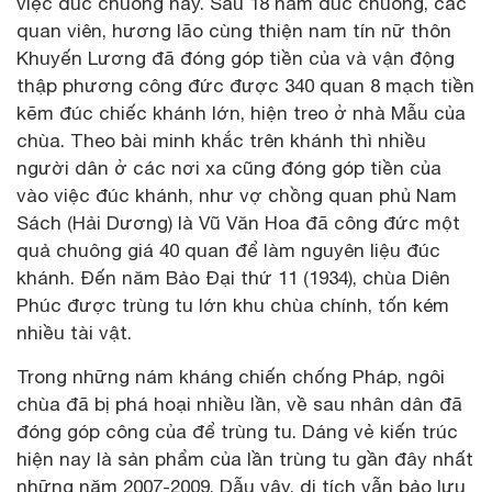
việc đúc chuông này. Sau 18 năm đúc chuông, các
quan viên, hương lão cùng thiện nam tín nữ thôn
Khuyến Lương đã đóng góp tiền của và vận động
thập phương công đức được 340 quan 8 mạch tiền
kẽm đúc chiếc khánh lớn, hiện treo ở nhà Mẫu của
chùa. Theo bài minh khắc trên khánh thì nhiều
người dân ở các nơi xa cũng đóng góp tiền của
vào việc đúc khánh, như vợ chồng quan phủ Nam
Sách (Hải Dương) là Vũ Văn Hoa đã công đức một
quả chuông giá 40 quan để làm nguyên liệu đúc
khánh. Đến năm Bảo Đại thứ 11 (1934), chùa Diên
Phúc được trùng tu lớn khu chùa chính, tốn kém
nhiều tài vật.
Trong những nám kháng chiến chống Pháp, ngôi
chùa đã bị phá hoại nhiều lần, về sau nhân dân đã
đóng góp công của để trùng tu. Dáng vẻ kiến trúc
hiện nay là sản phẩm của lần trùng tu gần đây nhất
những năm 2007-2009. Dẫu vậy, di tích vẫn bảo lưu