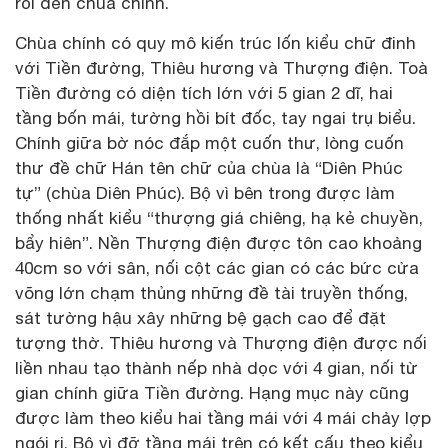
rồi đến chùa chính.
Chùa chính có quy mô kiến trúc lốn kiểu chữ đinh
với Tiền đường, Thiêu hương và Thượng điện. Toà
Tiền đường có diện tích lớn với 5 gian 2 dĩ, hai
tầng bốn mái, tường hồi bít đốc, tay ngai trụ biểu.
Chính giữa bờ nóc đắp một cuốn thư, lòng cuốn
thư đề chữ Hán tên chữ của chùa là “Diên Phúc
tự” (chùa Diên Phúc). Bộ vì bên trong được làm
thống nhất kiểu “thượng giá chiêng, hạ kẻ chuyền,
bẩy hiên”. Nền Thượng điện được tôn cao khoảng
40cm so với sân, nối cột các gian có các bức cửa
võng lớn chạm thủng những đề tài truyền thống,
sát tường hậu xây những bệ gạch cao để đặt
tượng thờ. Thiêu hương và Thượng điện được nối
liền nhau tạo thành nếp nhà dọc với 4 gian, nối từ
gian chính giữa Tiền đường. Hạng mục này cũng
được làm theo kiểu hai tầng mái với 4 mái chảy lợp
ngói ri. Bộ vì đỡ tầng mái trên có kết cấu theo kiểu