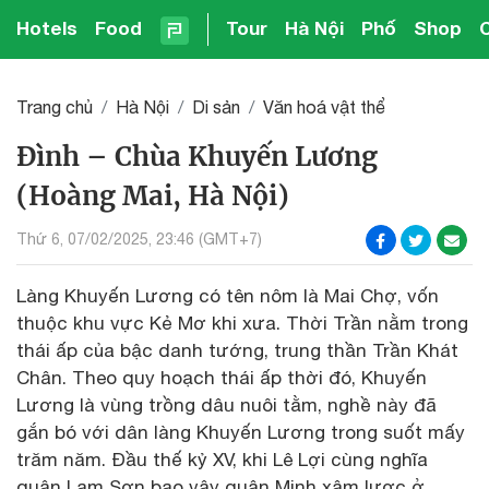
Hotels
Food
Tour
Hà Nội
Phố
Shop
Trang chủ
Hà Nội
Di sản
Văn hoá vật thể
Đình – Chùa Khuyến Lương
(Hoàng Mai, Hà Nội)
Thứ 6, 07/02/2025, 23:46 (GMT+7)
Làng Khuyến Lương có tên nôm là Mai Chợ, vốn
thuộc khu vực Kẻ Mơ khi xưa. Thời Trần nằm trong
thái ấp của bậc danh tướng, trung thần Trần Khát
Chân. Theo quy hoạch thái ấp thời đó, Khuyến
Lương là vùng trồng dâu nuôi tằm, nghề này đã
gắn bó với dân làng Khuyến Lương trong suốt mấy
trăm năm. Đầu thế kỷ XV, khi Lê Lợi cùng nghĩa
quân Lam Sơn bao vây quân Minh xâm lược ở