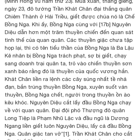
(Minh Hồng Vũ năm thứ 23). Mùa xuân, tháng giêng,
ngày 23, đô tướng Trần Khát Chân đại thắng quân
Chiêm Thành ở Hải Triều, giết được chúa nó là Chế
Bồng Nga. Khi ấy, Bồng Nga cùng với [17b] Nguyên
Diệu dẫn hơn một trăm thuyền chiến đến quan sát
tình thế của quan quân. Các thuyền giặc chưa tập
họp lại, thì có tên tiểu thần của Bồng Nga là Ba Lậu
Kê nhân bị Bồng Nga trách phạt, sợ bị giết, chạy
sang doanh trại quân ta, trỏ vào chiến thuyền sơn
xanh bảo rằng đó là thuyền của quốc vương hắn.
Khát Chân liền ra lệnh các cây súng nhất tề nhả
đạn, bắn trúng thuyền Bồng Nga, xuyên suốt ván
thuyền, Bồng Nga chết, người trong thuyền ồn ào
kêu khóc. Nguyên Diệu cắt lấy đầu Bồng Nga chạy
về với quan quân. Đại đội phó Thượng đô quân
Long Tiệp là Phạm Nhũ Lặc và đầu ngũ là Dương
Ngang liền giết luôn Nguyên Diệu, lấy cả đầu Bồng
Nga. Quân giặc tan vỡ”[1]. Trần Khát Chân cho cắt