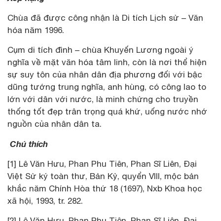
Chùa đã được công nhận là Di tích Lịch sử – Văn
hóa năm 1996.
Cụm di tích đình – chùa Khuyến Lương ngoài ý
nghĩa về mặt văn hóa tâm linh, còn là nơi thể hiện
sự suy tôn của nhân dân địa phương đối với bậc
dũng tướng trung nghĩa, anh hùng, có công lao to
lớn với dân với nước, là minh chứng cho truyền
thống tốt đẹp trân trọng quá khứ, uống nước nhớ
nguồn của nhân dân ta.
Chú thích
[1] Lê Văn Hưu, Phan Phu Tiên, Phan Sĩ Liên, Đại
Việt Sử ký toàn thư, Bản Kỷ, quyển VIII, mộc bản
khắc năm Chính Hòa thứ 18 (1697), Nxb Khoa học
xã hội, 1993, tr. 282.
[2] Lê Văn Hưu, Phan Phu Tiên, Phan Sĩ Liên, Đại