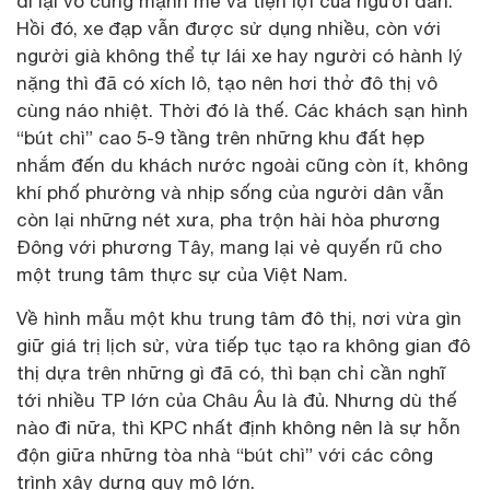
đi lại vô cùng mạnh mẽ và tiện lợi của người dân.
Hồi đó, xe đạp vẫn được sử dụng nhiều, còn với
người già không thể tự lái xe hay người có hành lý
nặng thì đã có xích lô, tạo nên hơi thở đô thị vô
cùng náo nhiệt. Thời đó là thế. Các khách sạn hình
“bút chì” cao 5-9 tầng trên những khu đất hẹp
nhắm đến du khách nước ngoài cũng còn ít, không
khí phố phường và nhịp sống của người dân vẫn
còn lại những nét xưa, pha trộn hài hòa phương
Đông với phương Tây, mang lại vẻ quyến rũ cho
một trung tâm thực sự của Việt Nam.
Về hình mẫu một khu trung tâm đô thị, nơi vừa gìn
giữ giá trị lịch sử, vừa tiếp tục tạo ra không gian đô
thị dựa trên những gì đã có, thì bạn chỉ cần nghĩ
tới nhiều TP lớn của Châu Âu là đủ. Nhưng dù thế
nào đi nữa, thì KPC nhất định không nên là sự hỗn
độn giữa những tòa nhà “bút chì” với các công
trình xây dựng quy mô lớn.