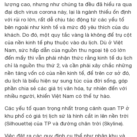
lượng cao, nhưng như chúng ta đều đã hiểu ra qua
đại dịch virus corona này, lại là ngành thiếu ổn định
với rủi ro lớn, rất dễ chịu tác động từ các yếu tố
bên ngoài như kinh tế và mức độ yêu thích của du
khách. Do đó, một quy tắc vàng là không để trụ cột
của nền kinh tế phụ thuộc vào du lịch. Dù ở Việt
Nam, sức hấp dẫn của nguồn thu ngoại tệ có lớn
đến mấy thì vẫn phải nhận thức rằng kinh tế du lịch
chỉ là nguồn thu thứ 2, và cần phải xây chắc những
nền tảng vốn có của nền kinh tế, để trên cơ sở đó,
du lịch là biểu hiện sự sung túc của đời sống, góp
phần chia sẻ các giá trị văn hóa, tự nhiên đến với
nhiều người, khiến Việt Nam có thể tự hào.
Các yếu tố quan trọng nhất trong cảnh quan TP ở
khu phố có giá trị lịch sử là hình cắt in lên nền trời
(Silhouette) của TP và đường chân trời (Skyline).
Việc đặt ra các quy định cụ thể như phân khu và