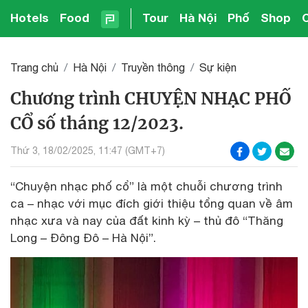
Hotels
Food
Tour
Hà Nội
Phố
Shop
Trang chủ
Hà Nội
Truyền thông
Sự kiện
Chương trình CHUYỆN NHẠC PHỐ
CỔ số tháng 12/2023.
Thứ 3, 18/02/2025, 11:47 (GMT+7)
“Chuyện nhạc phố cổ” là một chuỗi chương trình
ca – nhạc với mục đích giới thiệu tổng quan về âm
nhạc xưa và nay của đất kinh kỳ – thủ đô “Thăng
Long – Đông Đô – Hà Nội”.