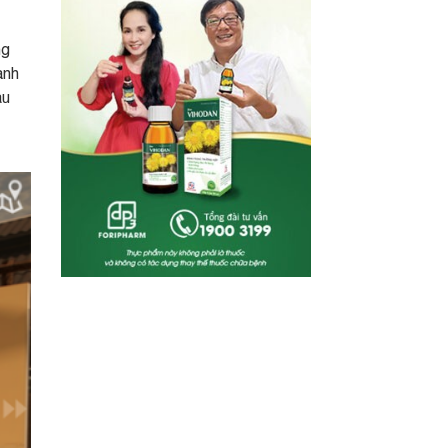
ng
anh
ầu