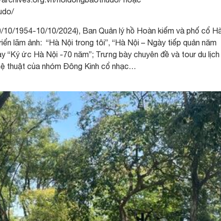
udo/
0/10/1954-10/10/2024), Ban Quản lý hồ Hoàn kiếm và phố cổ H
iển lãm ảnh: “Hà Nội trong tôi”, “Hà Nội – Ngày tiếp quản năm
ày “Ký ức Hà Nội -70 năm”; Trưng bày chuyên đề và tour du lịch
ghệ thuật của nhóm Đông Kinh cổ nhạc…