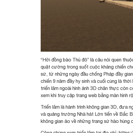
“Hỡi đồng bào Thủ đô” là câu nói quen thuộc
quật cường trong suốt cuộc kháng chiến chố
sử, từ những ngày đầu chống Pháp đầy gian
chiến 9 năm đầy hy sinh và cuối cùng là thờ
triển lãm ngoài hình ảnh 3D chân thực còn c
xem khi truy cập trang web bằng màn hình rộ
Triển lãm là hành trình không gian 3D, đưa 
và quảng trường Nhà hát Lớn tiến về Bắc Bộ
không gian ảo về những trang sử hào hùng c
Công chúng xem triển lãm tại địa chỉ: https