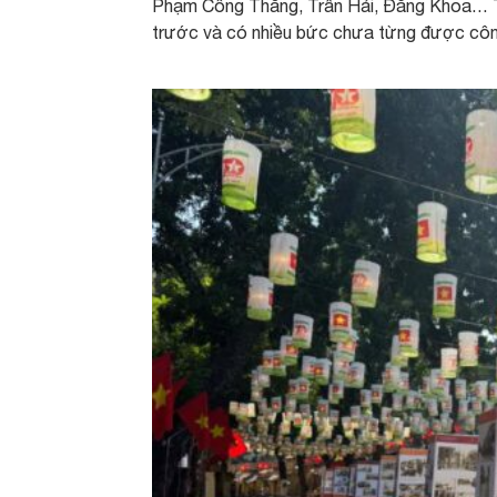
Phạm Công Thắng, Trần Hải, Đăng Khoa… T
trước và có nhiều bức chưa từng được côn