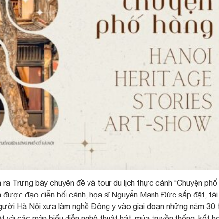
n ra Trưng bày chuyên đề và tour du lịch thực cảnh “Chuyện phố
 được đạo diễn bối cảnh, họa sĩ Nguyễn Mạnh Đức sắp đặt, tái 
 người Hà Nội xưa làm nghề Đông y vào giai đoạn những năm 30 
t và các màn biểu diễn nghệ thuật hát, múa truyền thống, kết h