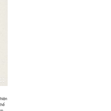
hiện
thế
ợp