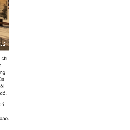
 chí
h
áng
của
ười
 đó.
cổ
 đáo.