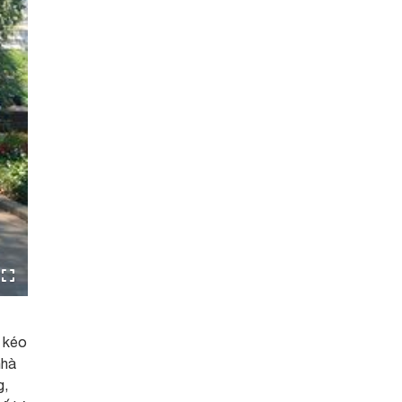
, kéo
nhà
g,