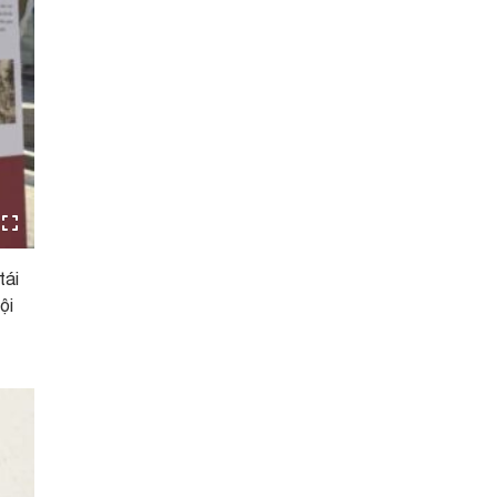
tái
ội