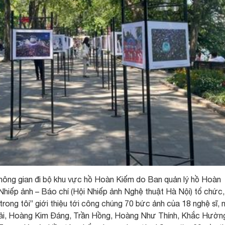
i không gian đi bộ khu vực hồ Hoàn Kiếm do Ban quản lý hồ Hoàn
 Nhiếp ảnh – Báo chí (Hội Nhiếp ảnh Nghệ thuật Hà Nội) tổ chức
trong tôi” giới thiệu tới công chúng 70 bức ảnh của 18 nghệ sĩ, 
Hải, Hoàng Kim Đáng, Trần Hồng, Hoàng Như Thính, Khắc Hườn