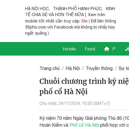
HÀ NỘI HỌC
,
THÀNH PHỐ HẠNH PHÚC
,
KINH
TẾ CHIA SẺ
VÀ HƠN THẾ NỮA | Xem trên
On
mobile tốt nhất cần truy cập:
( Để liên thông
36pho.com với Facebook mà không bị nhẩy hay
ngắt quãng )
Hotels
Food
P
Trang chủ
Hà Nội
Truyền thông
Sự k
Chuỗi chương trình kỷ ni
phố cổ Hà Nội
Chủ nhật, 24/11/2024, 15:32 (GMT+7)
Kỷ niệm 70 năm Ngày Giải phóng Thủ đô (1
Hoàn Kiếm và
Phố cổ Hà Nội
phối hợp với c