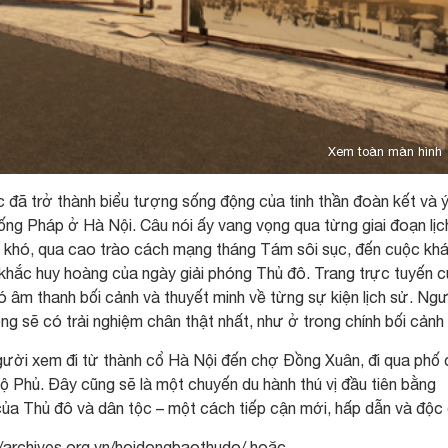
Xem toàn màn hình
 đã trở thành biểu tượng sống động của tinh thần đoàn kết và ý
ng Pháp ở Hà Nội. Câu nói ấy vang vọng qua từng giai đoạn lịc
 khó, qua cao trào cách mạng tháng Tám sôi sục, đến cuộc kh
i khắc huy hoàng của ngày giải phóng Thủ đô. Trang trực tuyến 
ó âm thanh bối cảnh và thuyết minh về từng sự kiện lịch sử. Ng
ng sẽ có trải nghiệm chân thật nhất, như ở trong chính bối cảnh
người xem đi từ thành cổ Hà Nội đến chợ Đồng Xuân, đi qua phố 
 Phủ. Đây cũng sẽ là một chuyến du hành thú vị đầu tiên bằng
ủa Thủ đô và dân tộc – một cách tiếp cận mới, hấp dẫn và độc
://archives.org.vn/hoidongbaothudo/ hoặc