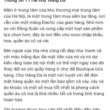
Thông tin TTTM chợ Hàng Da
Nằm ở trung tâm của khu thương mại trung tâm
của Hà Nội, là một trung tâm mua sắm ba tầng, nơi
vẫn còn một mảng Electic của gian hàng. Nhỏ hơn
so với Đồng Xuân và cung cấp một loạt sản phẩm
lựa chọn hơn, đây là nơi đến cho rượu nhập khẩu,
hoa, quần áo cũ và vải.
Bên ngoài của tòa nhà cũng rất đẹp như tranh vẽ
với màu trắng đục đa mặt tiền của nó và nó dự
kiến ​​rằng toàn bộ nội thất có thể một ngày nào đó
thay đổi so với quầy hàng ở chợ để Boutique cửa
hàng. Chợ Hàng Da là một nơi tuyệt vời để đón
mặt hàng quần áo một lần bao gồm cả váy, váy và
áo khoác và một số mua tốt nhất là phong cách
quần áo cũ mà là khá nhiều tất cả trong tình trạng
hoàn hảo.
Thị trường được truy cập tốt nhất điều đầu tiên