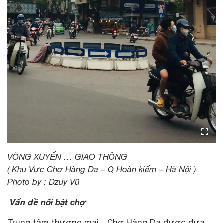
VÒNG XUYẾN … GIAO THÔNG
( Khu Vực Chợ Hàng Da – Q Hoàn kiếm – Hà Nội )
Photo by : Dzuy Vũ
Vấn đề nổi bật chợ
Trung tâm thương mại - Chợ Hàng Da được đưa