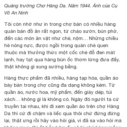
Quảng trường Chợ Hàng Da. Năm 1944. Ảnh của Cụ
Võ An Ninh
Tôi còn nhớ như in trong chợ bán có nhiều hàng
quán bán đồ ăn rất ngon, từ cháo sườn, bún phở,
đến các món ăn vặt như chè, nộm… Những chiều
hè nóng nực, được ngồi trong quán chè quen
thuộc mà thưởng thức một cốc chè đỗ đen mát
lạnh, hay tạt qua hàng bún ốc thơm lừng đưa đẩy,
thật không gì sung sướng bằng.
Hàng thực phẩm đã nhiều, hàng tạp hóa, quần áo
bày bán trong chợ cũng đa dạng không kém. Từ
quần áo, nước hoa, mỹ phẩm, đến giày dép, túi
xách… không gì là không có. Ngày đó người ta cứ
truyền tai nhau, khi đi xem quần áo trên chợ Hàng
Da thì cứ đi chậm và liếc qua thôi chứ đừng đứng
lại, thật ưng rồi hãy vào hỏi giá, vì đã sa vào hỏi mà