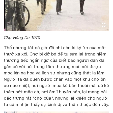
Chợ Hàng Da 1970
Thế nhưng tất cả giờ đã chỉ còn là ký ức của một
thưở xa xôi. Chợ bị dỡ bỏ để tu sửa lại trong niềm
thương tiếc ngẩn ngơ của biết bao người dân đã
gắn bó với nó, trung tâm thương mại mới được
mọc lên xa hoa và lịch sự nhưng cũng thật lạ lẫm.
Người ta đã quen bước chân vào một khu chợ ồn
ào náo nhiệt, nơi người mua kẻ bán thoải mái cò kè
thêm bớt mặc cả, nơi ầm ĩ huyên náo, lại mang cái
đặc trưng rất "chợ búa", nhưng lại khiến cho người
ta cảm nhận thấy sự bình dị và thân thuộc đến vậy.