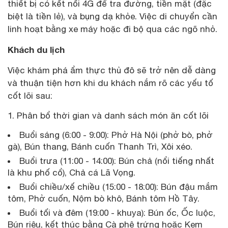
thiết bị có kết nối 4G để tra đường, tiền mặt (đặc
biệt là tiền lẻ), và bụng dạ khỏe. Việc di chuyển cần
linh hoạt bằng xe máy hoặc đi bộ qua các ngõ nhỏ.
Khách du lịch
Việc khám phá ẩm thực thủ đô sẽ trở nên dễ dàng
và thuận tiện hơn khi du khách nắm rõ các yếu tố
cốt lõi sau:
Phân bổ thời gian và danh sách món ăn cốt lõi
Buổi sáng (6:00 - 9:00): Phở Hà Nội (phở bò, phở
gà), Bún thang, Bánh cuốn Thanh Trì, Xôi xéo.
Buổi trưa (11:00 - 14:00): Bún chả (nổi tiếng nhất
là khu phố cổ), Chả cá Lã Vọng.
Buổi chiều/xế chiều (15:00 - 18:00): Bún đậu mắm
tôm, Phở cuốn, Nộm bò khô, Bánh tôm Hồ Tây.
Buổi tối và đêm (19:00 - khuya): Bún ốc, Ốc luộc,
Bún riêu, kết thúc bằng Cà phê trứng hoặc Kem