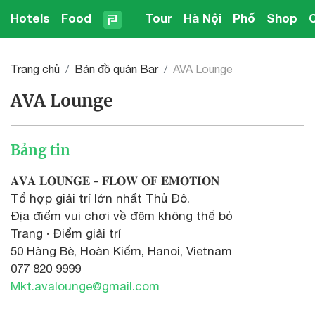
Hotels
Food
Tour
Hà Nội
Phố
Shop
Trang chủ
Bản đồ quán Bar
AVA Lounge
AVA Lounge
Bảng tin
𝐀𝐕𝐀 𝐋𝐎𝐔𝐍𝐆𝐄 - 𝐅𝐋𝐎𝐖 𝐎𝐅 𝐄𝐌𝐎𝐓𝐈𝐎𝐍
Tổ hợp giải trí lớn nhất Thủ Đô.
Địa điểm vui chơi về đêm không thể bỏ
Trang · Điểm giải trí
50 Hàng Bè, Hoàn Kiếm, Hanoi, Vietnam
077 820 9999
Mkt.avalounge@gmail.com