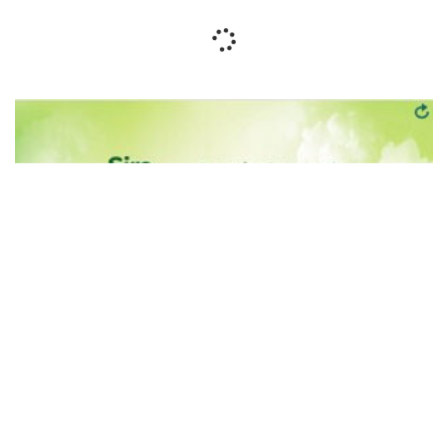
Nhóm hỗ trợ STMĐT P
|
Gian hàng online, VR 360
- Virtual Tour 360