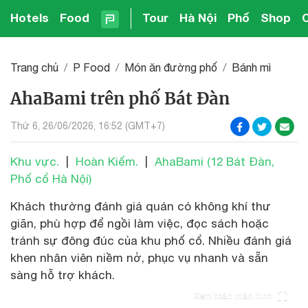
Hotels
Food
Tour
Hà Nội
Phố
Shop
Trang chủ
P Food
Món ăn đường phố
Bánh mì
AhaBami trên phố Bát Đàn
Thứ 6, 26/06/2026, 16:52 (GMT+7)
Khu vực.
|
Hoàn Kiếm.
|
AhaBami (12 Bát Đàn,
Phố cổ Hà Nội)
Khách thường đánh giá quán có không khí thư
giãn, phù hợp để ngồi làm việc, đọc sách hoặc
tránh sự đông đúc của khu phố cổ. Nhiều đánh giá
khen nhân viên niềm nở, phục vụ nhanh và sẵn
sàng hỗ trợ khách.
Xem toàn màn hình