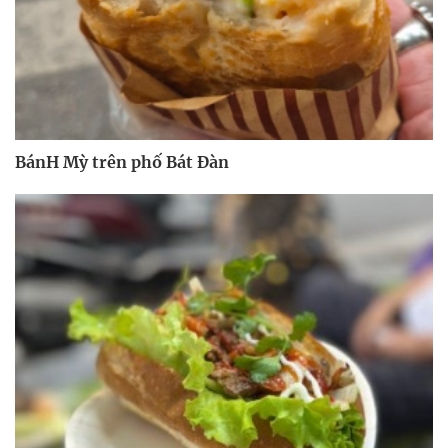
BánH Mỳ trên phố Bát Đàn