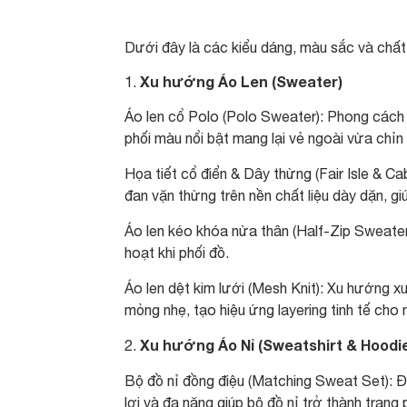
Dưới đây là các kiểu dáng, màu sắc và chất l
Xu hướng Áo Len (Sweater)
Áo len cổ Polo (Polo Sweater): Phong các
phối màu nổi bật mang lại vẻ ngoài vừa chỉn
Họa tiết cổ điển & Dây thừng (Fair Isle & Cab
đan vặn thừng trên nền chất liệu dày dặn, g
Áo len kéo khóa nửa thân (Half-Zip Sweater):
hoạt khi phối đồ.
Áo len dệt kim lưới (Mesh Knit): Xu hướng x
mỏng nhẹ, tạo hiệu ứng layering tinh tế ch
Xu hướng Áo Nỉ (Sweatshirt & Hoodi
2.
Bộ đồ nỉ đồng điệu (Matching Sweat Set): Đ
lợi và đa năng giúp bộ đồ nỉ trở thành tran