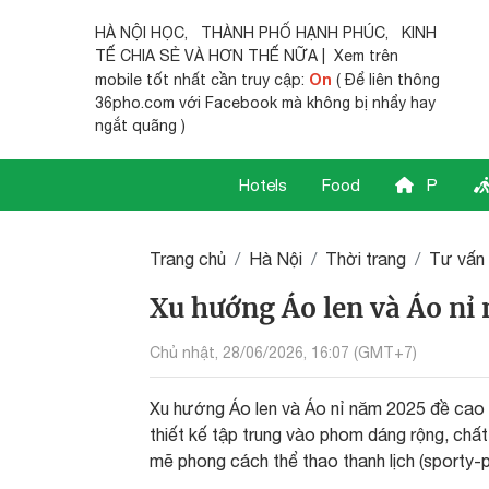
HÀ NỘI HỌC
,
THÀNH PHỐ HẠNH PHÚC
,
KINH
TẾ CHIA SẺ
VÀ HƠN THẾ NỮA | Xem trên
On
mobile tốt nhất cần truy cập:
( Để liên thông
36pho.com với Facebook mà không bị nhẩy hay
ngắt quãng )
Hotels
Food
P
Trang chủ
Hà Nội
Thời trang
Tư vấn 
Xu hướng Áo len và Áo nỉ
Chủ nhật, 28/06/2026, 16:07 (GMT+7)
Xu hướng Áo len và Áo nỉ năm 2025 đề cao sự
thiết kế tập trung vào phom dáng rộng, chất
mẽ phong cách thể thao thanh lịch (sporty-