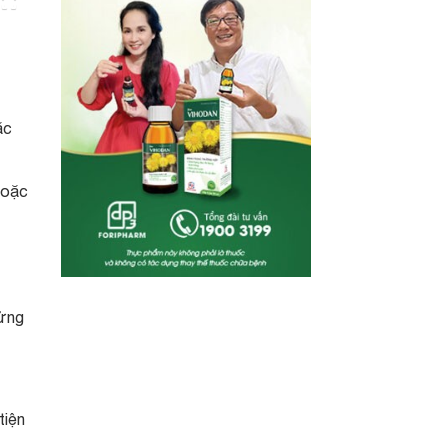
ặc
 hoặc
lửng
tiện