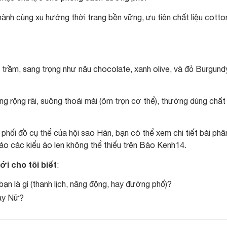
 hành cùng xu hướng thời trang bền vững, ưu tiên chất liệu cotto
ầm, sang trọng như nâu chocolate, xanh olive, và đỏ Burgund
 rộng rãi, suông thoải mái (ôm trọn cơ thể), thường dùng chất 
hối đồ cụ thể của hội sao Hàn, bạn có thể xem chi tiết bài phâ
hảo các kiểu áo len không thể thiếu trên Báo Kenh14.
ới cho tôi biết
:
n là gì (thanh lịch, năng động, hay đường phố)?
ay Nữ?