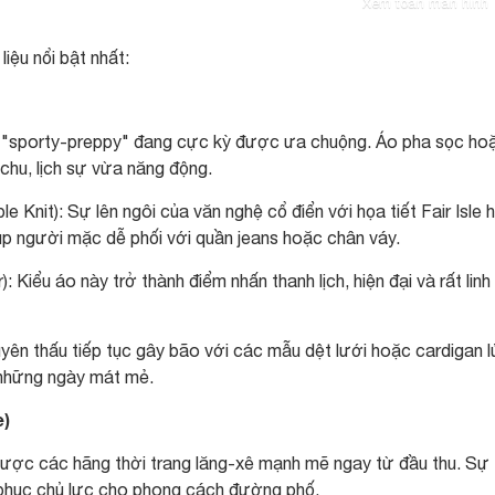
Xem toàn màn hình
iệu nổi bật nhất:
h "sporty-preppy" đang cực kỳ được ưa chuộng. Áo pha sọc ho
 chu, lịch sự vừa năng động.
le Knit): Sự lên ngôi của văn nghệ cổ điển với họa tiết Fair Isle
iúp người mặc dễ phối với quần jeans hoặc chân váy.
 Kiểu áo này trở thành điểm nhấn thanh lịch, hiện đại và rất linh
uyên thấu tiếp tục gây bão với các mẫu dệt lưới hoặc cardigan 
o những ngày mát mẻ.
e)
ược các hãng thời trang lăng-xê mạnh mẽ ngay từ đầu thu. Sự 
g phục chủ lực cho phong cách đường phố.