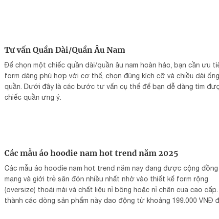
Tư vấn Quần Dài/Quần Âu Nam
Để chọn một chiếc quần dài/quần âu nam hoàn hảo, bạn cần ưu ti
form dáng phù hợp với cơ thể, chọn đúng kích cỡ và chiều dài ốn
quần. Dưới đây là các bước tư vấn cụ thể để bạn dễ dàng tìm đư
chiếc quần ưng ý.
Các mẫu áo hoodie nam hot trend năm 2025
Các mẫu áo hoodie nam hot trend năm nay đang được cộng đồng
mạng và giới trẻ săn đón nhiều nhất nhờ vào thiết kế form rộng
(oversize) thoải mái và chất liệu nỉ bông hoặc nỉ chân cua cao cấp.
thành các dòng sản phẩm này dao động từ khoảng 199.000 VNĐ 
600.000 VNĐ cho các mẫu phổ thông và nội địa.