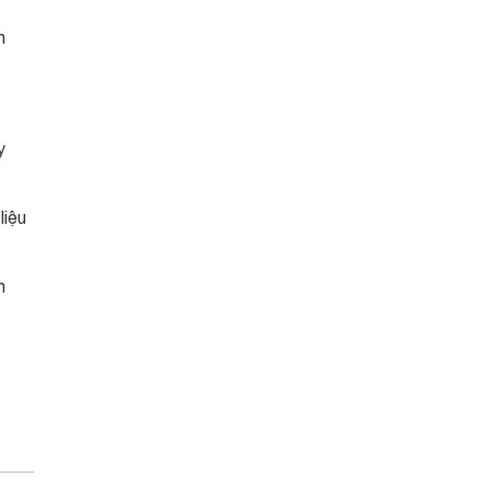
n
y
liệu
n