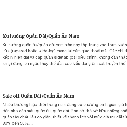
Xu hướng Quần Dài/Quần Âu Nam
Xu hướng quần âu/quần dài nam hiện nay tập trung vào form suô
vừa (tapered hoặc wide-leg) mang lại cảm giác thoải mái. Các chi t
xếp ly hiện đại và cạp quần sidetab (đai điều chỉnh, không cần thắt
lưng) đang lên ngôi, thay thế dần các kiểu dáng ôm sát truyền t
Sale off Quần Dài/Quần Âu Nam
Nhiều thương hiệu thời trang nam đang có chương trình giảm giá 
dẫn cho các mẫu quần âu, quần dài. Bạn có thể sở hữu những chi
quần tây chất liệu co giãn, thiết kế thanh lịch với mức giá ưu đãi t
30% đến 50%.