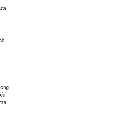
dựa
ch,
rong
iểu
trả