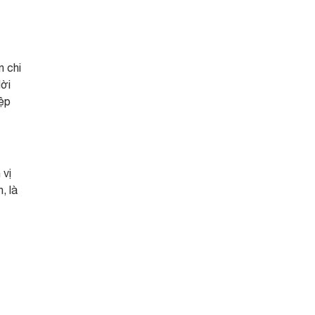
n chi
lời
iệp
 vị
, là