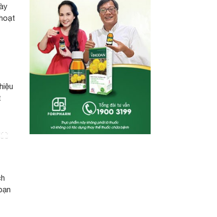
này
 hoạt
hiệu
t
ch
 bạn