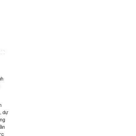
nh
ì
h
ó, dự
áng
cần
ực