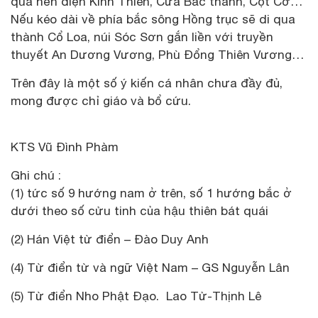
qua nền điện Kính Thiên, Cửa Bắc thành, Cột Cờ…
Nếu kéo dài về phía bắc sông Hồng trục sẽ di qua
thành Cổ Loa, núi Sóc Sơn gắn liền với truyền
thuyết An Dương Vương, Phù Đổng Thiên Vương…
Trên đây là một số ý kiến cá nhân chưa đầy đủ,
mong được chỉ giáo và bổ cứu.
KTS Vũ Đình Phàm
Ghi chú :
(1) tức số 9 hướng nam ở trên, số 1 hướng bắc ở
dưới theo số cửu tinh của hậu thiên bát quái
(2) Hán Việt từ điển – Đào Duy Anh
(4) Từ điển từ và ngữ Việt Nam – GS Nguyễn Lân
(5) Từ điển Nho Phật Đạo. Lao Tử-Thịnh Lê