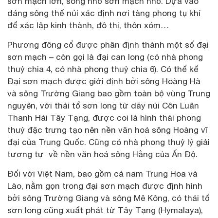
sơn mạch lớn, sông nhỏ sơn mạch nhỏ. Dựa vào
dáng sông thế núi xác định nơi tàng phong tụ khí
để xác lập kinh thành, đô thị, thôn xóm…
Phương đông cổ được phân định thành một số đại
sơn mạch – còn gọi là đại can long (có nhà phong
thuỷ chia 4, có nhà phong thuỷ chia 6). Có thể kể
Đại sơn mạch được giới định bởi sông Hoàng Hà
và sông Trường Giang bao gồm toàn bộ vùng Trung
nguyên, với thái tổ sơn long từ dãy núi Côn Luân
Thanh Hải Tây Tạng, được coi là hình thái phong
thuỷ đặc trưng tạo nên nền văn hoá sông Hoàng vĩ
đại của Trung Quốc. Cũng có nhà phong thuỷ lý giải
tương tự về nền văn hoá sông Hằng của Ấn Độ.
Đối với Việt Nam, bao gồm cả nam Trung Hoa và
Lào, nằm gọn trong đại sơn mạch được định hình
bởi sông Trường Giang và sông Mê Kông, có thái tổ
sơn long cũng xuất phát từ Tây Tạng (Hymalaya),