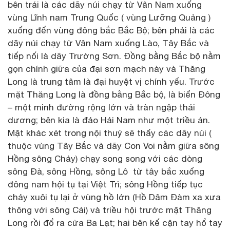
bên trái là các dãy núi chạy từ Vân Nam xuống
vùng Lĩnh nam Trung Quốc ( vùng Lưỡng Quảng )
xuống đến vùng đông bắc Bắc Bộ; bên phải là các
dãy núi chạy từ Vân Nam xuống Lào, Tây Bắc và
tiếp nối là dãy Trường Sơn. Đồng bằng Bắc bộ nằm
gọn chính giữa của đại sơn mạch này và Thăng
Long là trung tâm là đại huyệt vị chính yếu. Trước
mặt Thăng Long là đồng bằng Bắc bộ, là biển Đông
– một minh đường rộng lớn và tràn ngập thái
dương; bên kia là đảo Hải Nam như một triều án.
Mặt khác xét trong nội thuỷ sẽ thấy các dãy núi (
thuộc vùng Tây Bắc và dãy Con Voi nằm giữa sông
Hồng sông Chảy) chạy song song với các dòng
sông Đà, sông Hồng, sông Lô từ tây bắc xuống
đông nam hội tụ tại Việt Trì; sông Hồng tiếp tục
chảy xuôi tụ lại ở vùng hồ lớn (Hồ Dâm Đàm xa xưa
thông với sông Cái) và triều hội trước mặt Thăng
Long rồi đổ ra cửa Ba Lạt; hai bên kế cận tay hổ tay