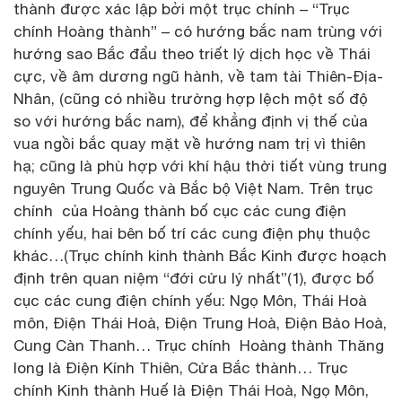
thành được xác lập bởi một trục chính – “Trục
chính Hoàng thành” – có hướng bắc nam trùng với
hướng sao Bắc đẩu theo triết lý dịch học về Thái
cực, về âm dương ngũ hành, về tam tài Thiên-Địa-
Nhân, (cũng có nhiều trường hợp lệch một số độ
so với hướng bắc nam), để khẳng định vị thế của
vua ngồi bắc quay mặt về hướng nam trị vì thiên
hạ; cũng là phù hợp với khí hậu thời tiết vùng trung
nguyên Trung Quốc và Bắc bộ Việt Nam. Trên trục
chính của Hoàng thành bố cục các cung điện
chính yếu, hai bên bố trí các cung điện phụ thuộc
khác…(Trục chính kinh thành Bắc Kinh được hoạch
định trên quan niệm “đới cửu lý nhất”(1), được bố
cục các cung điện chính yếu: Ngọ Môn, Thái Hoà
môn, Điện Thái Hoà, Điện Trung Hoà, Điện Bảo Hoà,
Cung Càn Thanh… Trục chính Hoàng thành Thăng
long là Điện Kính Thiên, Cửa Bắc thành… Trục
chính Kinh thành Huế là Điện Thái Hoà, Ngọ Môn,