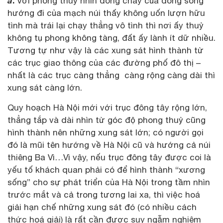
a
.
Với phong thuỷ nhìn dòng chảy của dòng sông
hướng đi của mạch núi thấy không uốn lượn hữu
tình mà trái lại chạy thẳng vô tình thì nơi ấy thuỷ
không tụ phong không tàng, đất ấy lành ít dữ nhiều.
Tương tự như vậy là các xung sát hình thành từ
các trục giao thông của các đường phố đô thị –
nhất là các trục càng thẳng càng rộng càng dài thì
xung sát càng lớn.
Quy hoạch Hà Nội mới với trục đông tây rộng lớn,
thẳng tắp và dài nhìn từ góc độ phong thuỷ cũng
hình thành nên những xung sát lớn; có người gọi
đó là mũi tên hướng về Hà Nội cũ và hướng cả núi
thiêng Ba Vì…Vì vậy, nếu trục đông tây được coi là
yếu tố khách quan phải có để hình thành “xương
sống” cho sự phát triển của Hà Nội trong tầm nhìn
trước mắt và cả trong tương lai xa, thì việc hoá
giải hạn chế những xung sát đó (có nhiều cách
thức hoá giải) là rất cần được suy ngẫm nghiêm