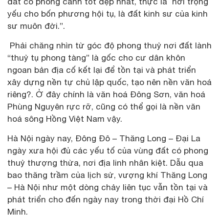
đất có phong cảnh tốt đẹp nhất, thực là nơi trọng
yếu cho bốn phương hội tụ, là đất kinh sư của kinh
sư muôn đời.”.
Phải chăng nhìn từ góc độ phong thuỷ nơi đất lành
“thuỷ tụ phong tàng” là gốc cho cư dân khôn
ngoan bản địa cố kết lại để tồn tại và phát triển
xây dựng nền tự chủ lập quốc, tạo nên nền văn hoá
riêng?. Ở đây chính là văn hoá Đông Sơn, văn hoá
Phùng Nguyên rực rỡ, cũng có thể gọi là nền văn
hoá sông Hồng Việt Nam vậy.
Hà Nội ngày nay, Đông Đô – Thăng Long – Đại La
ngày xưa hội đủ các yếu tố của vùng đất có phong
thuỷ thượng thừa, nơi địa linh nhân kiệt. Dẫu qua
bao thăng trầm của lịch sử, vượng khí Thăng Long
– Hà Nội như một dòng chảy liên tục vẫn tồn tại và
phát triển cho đến ngày nay trong thời đại Hồ Chí
Minh.