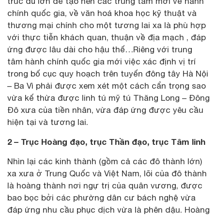
trúc đủ lớn để tạo nên các trung tâm mới về hành
chính quốc gia, về văn hoá khoa học kỹ thuật và
thương mại chính cho một tương lai xa là phù hợp
với thực tiễn khách quan, thuận về địa mạch , đáp
ứng được lâu dài cho hậu thế…Riêng với trung
tâm hành chính quốc gia mới việc xác định vị trí
trong bố cục quy hoạch trên tuyến đông tây Hà Nội
– Ba Vì phải được xem xét một cách cẩn trọng sao
vừa kế thừa được linh tú mỹ tú Thăng Long – Đông
Đô xưa của tiền nhân, vừa đáp ứng được yêu cầu
hiện tại và tương lai.
2 – Trục Hoàng đạo, trục Thần đạo, trục Tâm linh
Nhìn lại các kinh thành (gồm cả các đô thành lớn)
xa xưa ở Trung Quốc và Việt Nam, lõi của đô thành
là hoàng thành nơi ngự trị của quân vương, được
bao bọc bởi các phường dân cư bách nghệ vừa
đáp ứng nhu cầu phục dịch vừa là phên dậu. Hoàng