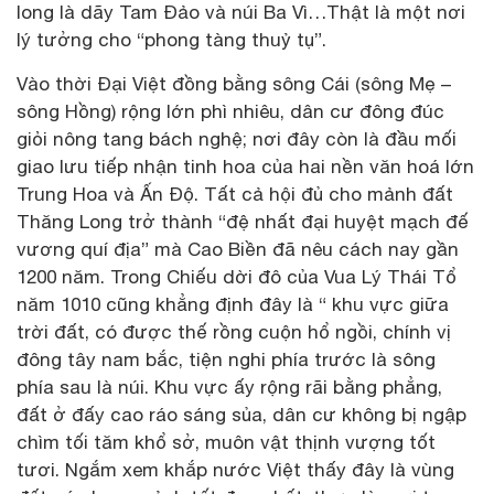
long là dãy Tam Đảo và núi Ba Vì…Thật là một nơi
lý tưởng cho “phong tàng thuỷ tụ”.
Vào thời Đại Việt đồng bằng sông Cái (sông Mẹ –
sông Hồng) rộng lớn phì nhiêu, dân cư đông đúc
giỏi nông tang bách nghệ; nơi đây còn là đầu mối
giao lưu tiếp nhận tinh hoa của hai nền văn hoá lớn
Trung Hoa và Ấn Độ. Tất cả hội đủ cho mảnh đất
Thăng Long trở thành “đệ nhất đại huyệt mạch đế
vương quí địa” mà Cao Biền đã nêu cách nay gần
1200 năm. Trong Chiếu dời đô của Vua Lý Thái Tổ
năm 1010 cũng khẳng định đây là “ khu vực giữa
trời đất, có được thế rồng cuộn hổ ngồi, chính vị
đông tây nam bắc, tiện nghi phía trước là sông
phía sau là núi. Khu vực ấy rộng rãi bằng phẳng,
đất ở đấy cao ráo sáng sủa, dân cư không bị ngập
chìm tối tăm khổ sở, muôn vật thịnh vượng tốt
tươi. Ngắm xem khắp nước Việt thấy đây là vùng