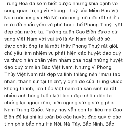
Trung Hoa đã sớm biết được những khía cạnh vô
cùng quan trọng về Phong Thuỷ của Miền Bắc Việt
Nam nói riêng và Hà Nội nói riêng, nên đã rất nhiều
mưu đồ chấn yểm và phá hoại thế Phong Thuỷ tyệt
đẹp của nước ta. Tướng quân Cao Biền được cử
sang Việt Nam với vai trò là An Nam tiết độ sứ,
thực chất ông ta là một thầy Phong Thuỷ rất giỏi,
chủ yếu làm nhiệm vụ phát hiện các huyệt đạo quý
và thực hiện chấn yểm nhằm phá hoại những huyệt
đạo quý ở miền Bắc Việt Nam. Nhưng vì Phong
Thủy Việt Nam rất đẹp và linh thiêng nên “mưu tạo
nhân, thành sư tại thiên”, ý định đó của Trung Quốc
không thành, liên tiếp Việt nam đã sản sinh ra rất
nhiều anh hùng tuấn kiệt lãnh đạo nhân dân ta
chống lại ngoại xâm, hiên ngang sừng sững phía
Nam Trung Quốc. Ngày nay vẫn còn tài liệu mà Cao
Biền để lại ghi lại toàn bộ các huyệt đạo quý ở các
tỉnh phía bắc như Hà Nội, Nà Tây, Bắc Ninh, Bắc