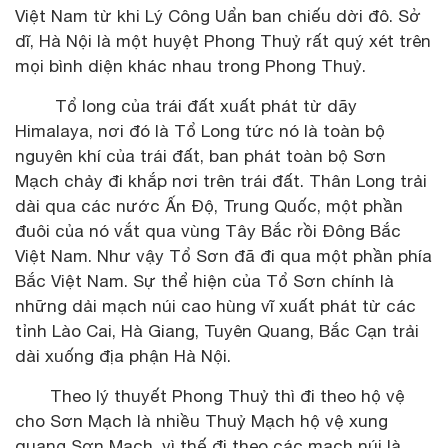
Việt Nam từ khi Lý Công Uẩn ban chiếu dời đô. Sở
dĩ, Hà Nội là một huyệt Phong Thuỷ rất quý xét trên
mọi bình diện khác nhau trong Phong Thuỷ.
Tổ long của trái đất xuất phát từ dãy
Himalaya, nơi đó là Tổ Long tức nó là toàn bộ
nguyên khí của trái đất, ban phát toàn bộ Sơn
Mạch chảy đi khắp nơi trên trái đất. Thân Long trải
dài qua các nước Ấn Độ, Trung Quốc, một phần
đuôi của nó vắt qua vùng Tây Bắc rồi Đông Bắc
Việt Nam. Như vậy Tổ Sơn đã đi qua một phần phía
Bắc Việt Nam. Sự thể hiện của Tổ Sơn chính là
những dải mạch núi cao hùng vĩ xuất phát từ các
tỉnh Lào Cai, Hà Giang, Tuyên Quang, Bắc Cạn trải
dài xuống địa phận Hà Nội.
Theo lý thuyết Phong Thuỷ thì đi theo hộ vệ
cho Sơn Mạch là nhiều Thuỷ Mạch hộ vệ xung
quang Sơn Mạch, vì thế đi theo các mạch núi là