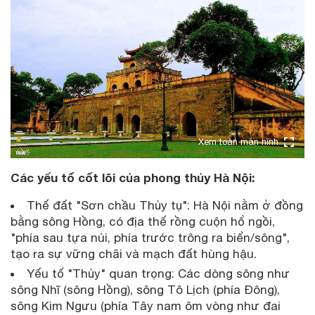
Xem toàn màn hình
Các yếu tố cốt lõi của phong thủy Hà Nội:
Thế đất "Sơn chầu Thủy tụ": Hà Nội nằm ở đồng
bằng sông Hồng, có địa thế rồng cuộn hổ ngồi,
"phía sau tựa núi, phía trước trông ra biển/sông",
tạo ra sự vững chãi và mạch đất hùng hậu.
Yếu tố "Thủy" quan trọng: Các dòng sông như
sông Nhĩ (sông Hồng), sông Tô Lịch (phía Đông),
sông Kim Ngưu (phía Tây nam ôm vòng như đai