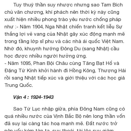
Tuy thuỷ thần suy nhược nhưng sao Tam Bích
chủ văn chương, khí phách nên thời kỳ này cũng
xuất hiện nhiều phong trào yêu nước chống pháp
như :- Năm 1904, Nga Nhật chiến tranh kết liễụ Sự
thắng lợi vẻ vang của Nhật gây xúc động mạnh mẽ
trong tầng lớp sĩ phu và các nhà ái quốc Việt Nam.
Nhờ đó, khuynh hướng Đông Du (sang Nhật) cầu
học được nhiều người hưởng ứng.
- Năm 1095, Phan Bội Châu cùng Tăng Bạt Hổ và
Đặng Tử Kính khởi hành đi Hồng Kông, Thượng Hải
rồi sang Nhật tiếp xúc và giới thiệu với các học giả
Trung Quốc.
Vận 4 : 1924-1943
Sao Tứ Lục nhập giữa, phía Đông Nam cũng có
quá nhiều nước của Vịnh Bắc Bộ nên long thần vốn
đã suy lại càng tác hoạ mạnh mẽ. Đất nước trở
nên yếu kém tàn tạ, suy thoái, tài lộc suy giảm