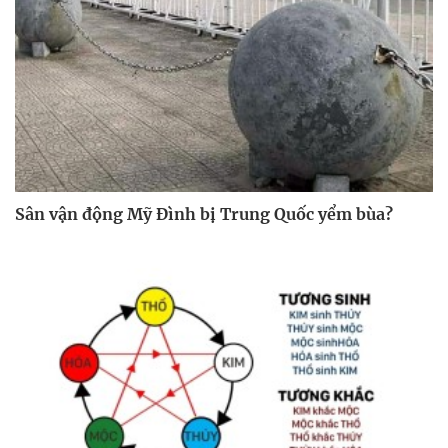
Sân vận động Mỹ Đình bị Trung Quốc yểm bùa?