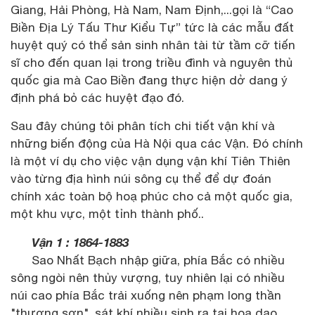
Giang, Hải Phòng, Hà Nam, Nam Định,...gọi là “Cao
Biền Địa Lý Tấu Thư Kiểu Tự” tức là các mẫu đất
huyệt quý có thể sản sinh nhân tài từ tầm cỡ tiến
sĩ cho đến quan lại trong triều đình và nguyên thủ
quốc gia mà Cao Biền đang thực hiện dở dang ý
định phá bỏ các huyệt đạo đó.
Sau đây chúng tôi phân tích chi tiết vận khí và
những biến động của Hà Nội qua các Vận. Đó chính
là một ví dụ cho việc vận dụng vận khí Tiên Thiên
vào từng địa hình núi sông cụ thể để dự đoán
chính xác toàn bộ hoạ phúc cho cả một quốc gia,
một khu vực, một tỉnh thành phố..
Vận 1 : 1864-1883
Sao Nhất Bạch nhập giữa, phía Bắc có nhiều
sông ngòi nên thủy vượng, tuy nhiên lại có nhiều
núi cao phía Bắc trải xuống nên phạm long thần
"thượng sơn", sát khí nhiều sinh ra tai hoạ dao