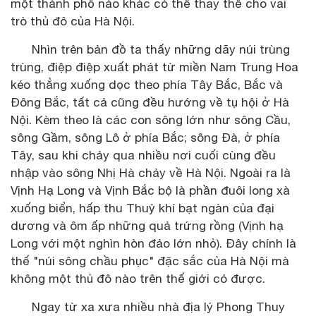
một thành phố nào khác có thể thay thế cho vai
trò thủ đô của Hà Nội.
Nhìn trên bản đồ ta thấy những dãy núi trùng
trùng, điệp điệp xuất phát từ miền Nam Trung Hoa
kéo thẳng xuống dọc theo phía Tây Bắc, Bắc và
Ðông Bắc, tất cả cũng đều hướng về tụ hội ở Hà
Nội. Kèm theo là các con sông lớn như sông Cầu,
sông Gầm, sông Lô ở phía Bắc; sông Ðà, ở phía
Tây, sau khi chảy qua nhiều nơi cuối cùng đều
nhập vào sông Nhị Hà chảy về Hà Nội. Ngoài ra là
Vịnh Hạ Long và Vịnh Bắc bộ là phần đuôi long xà
xuống biển, hấp thu Thuỷ khí bạt ngàn của đại
dương và ôm ấp những quả trứng rồng (Vịnh hạ
Long với một nghìn hòn đảo lớn nhỏ). Ðây chính là
thế "núi sông chầu phục" đặc sắc của Hà Nội mà
không một thủ đô nào trên thế giới có được.
Ngay từ xa xưa nhiều nhà địa lý Phong Thuy