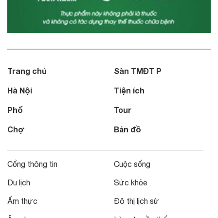
Trang chủ
Sàn TMĐT P
Hà Nội
Tiện ích
Phố
Tour
Chợ
Bản đồ
Cổng thông tin
Cuộc sống
Du lịch
Sức khỏe
Ẩm thực
Đô thị lịch sử