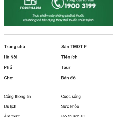
Trang chủ
Sàn TMĐT P
Hà Nội
Tiện ích
Phố
Tour
Chợ
Bản đồ
Cổng thông tin
Cuộc sống
Du lịch
Sức khỏe
Ẩm thực
Đô thị lịch sử