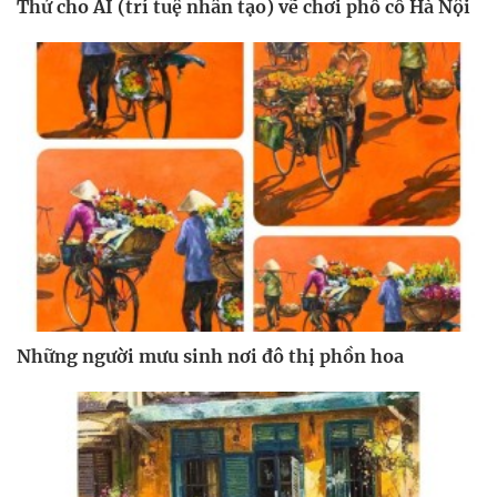
Thử cho AI (trí tuệ nhân tạo) vẽ chơi phố cổ Hà Nội
Những người mưu sinh nơi đô thị phồn hoa