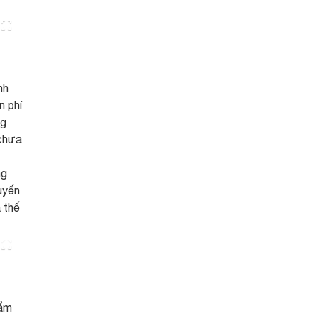
nh
n phí
ng
 chưa
ng
uyến
 thế
 ẩm