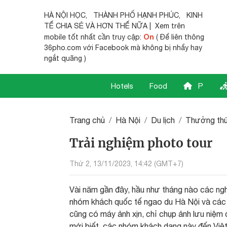
HÀ NỘI HỌC
,
THÀNH PHỐ HẠNH PHÚC
,
KINH
TẾ CHIA SẺ
VÀ HƠN THẾ NỮA | Xem trên
On
mobile tốt nhất cần truy cập:
( Để liên thông
36pho.com với Facebook mà không bị nhẩy hay
ngắt quãng )
Hotels
Food
P
Trang chủ
Hà Nội
Du lịch
Thưởng thứ
Trải nghiệm photo tour
Thứ 2, 13/11/2023, 14:42 (GMT+7)
Vài năm gần đây, hầu như tháng nào các ngh
nhóm khách quốc tế ngao du Hà Nội và các t
cũng có máy ảnh xịn, chỉ chụp ảnh lưu niệm đ
mới biết, các nhóm khách dạng này đến Việt