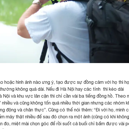
ào hoặc hình ảnh nào ưng ý, tạo được sự đồng cảm với họ thì h
thường không quá dài. Nếu đi Hà Nội hay các tỉnh thì kéo dài
Nội và khu vực lân cận thì chỉ cần vài ba tiếng đồng hồ. Theo 
ộn” nhiều và cũng không tốn quá nhiều thời gian nhưng các nhóm 
ng động và chân thực”. Cũng có thể nói thêm: “Đi với họ, mình 
bấm máy thật nhiều để sau đó chọn ra một ảnh (cũng có khi khôn
n đo, miệt mài chọn góc để rồi suốt cả buổi chỉ bấm được vài p