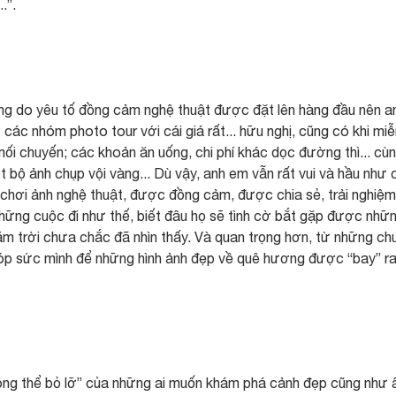
.”.
nhưng do yêu tố đồng cảm nghệ thuật được đặt lên hàng đầu nên a
các nhóm photo tour với cái giá rất... hữu nghị, cũng có khi miễ
 chuyến; các khoản ăn uống, chi phí khác dọc đường thì... cù
t bộ ảnh chụp vội vàng... Dù vậy, anh em vẫn rất vui và hầu như
i chơi ảnh nghệ thuật, được đồng cảm, được chia sẻ, trải nghiệm
 những cuộc đi như thế, biết đâu họ sẽ tình cờ bắt gặp được nhữ
m trời chưa chắc đã nhìn thấy. Và quan trọng hơn, từ những ch
 góp sức mình để những hình ảnh đẹp về quê hương được “bay” ra
ông thể bỏ lỡ” của những ai muốn khám phá cảnh đẹp cũng như