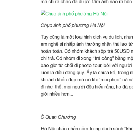
mà chưa chắc đã được tấm ảnh nào ra hồn..
Chụo ảnh phố phường Hà Nội
Tuy cũng là một loại hình dịch vụ du lịch, 
em nghệ sĩ nhiếp ảnh thường nhận thù lao từ 
hoàn toàn. Có nhóm khách sộp trả 50USD mối
chi trả. Có nhóm đi xong “trả công” bằng mộ
bao giờ từ chối đi photo tour, bởi với ngườ
luôn là điều đáng quý. Ấy là chưa kể, trong
khoảnh khắc đẹp mà có khi “mai phục” cả nă
đi như thế, mọi người đều hiểu rằng, họ đã
giới nhiều hơn...
Ô Quan Chưởng
Hà Nội chắc chắn nằm trong danh sách “kh