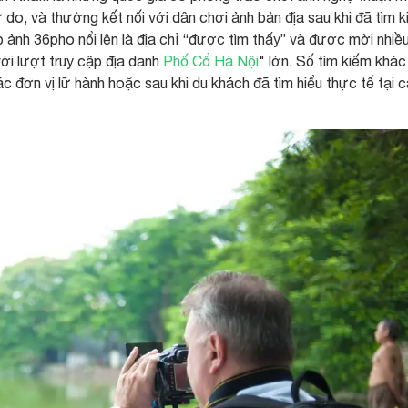
ự do, và thường kết nối với dân chơi ảnh bản địa sau khi đã tìm k
p ảnh 36pho nổi lên là địa chỉ “được tìm thấy” và được mời nhiề
với lượt truy cập địa danh
Phố Cổ Hà Nội
" lớn. Số tìm kiếm khác
c đơn vị lữ hành hoặc sau khi du khách đã tìm hiểu thực tế tại 