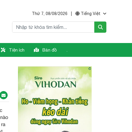
Thứ 7, 08/08/2026
|
Tiếng Việt
Tiện ích
Bản đồ
.
ác
 nào
 ra
ột