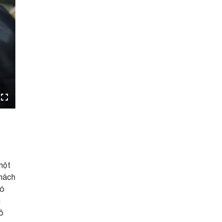
ọ
một
khách
có
g
ô