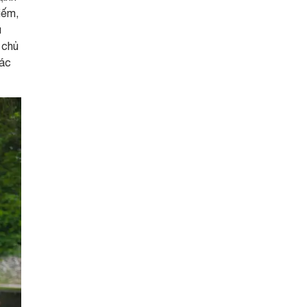
iếm,
u
 chủ
các