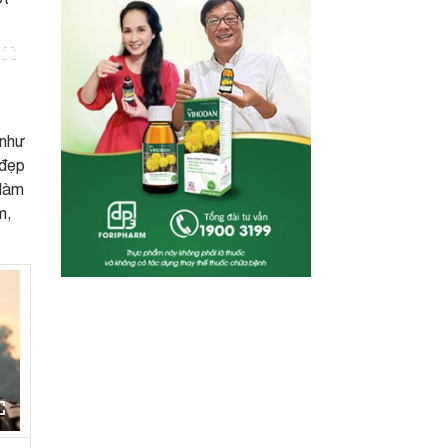
 như
 đẹp
 làm
m,