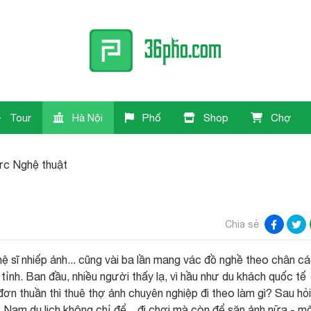
Tour
Hà Nội
Phố
Shop
Chợ
c Nghệ thuật
Chia sẻ
ệ sĩ nhiếp ảnh... cũng vài ba lần mang vác đồ nghề theo chân c
ỉnh. Ban đầu, nhiều người thấy lạ, vì hầu như du khách quốc tế
ơn thuần thì thuê thợ ảnh chuyên nghiệp đi theo làm gì? Sau hỏi
 Nam du lịch không chỉ để... đi chơi mà còn để săn ảnh nữa - m