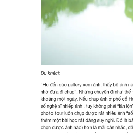
Du khách
“Họ đến các gallery xem ảnh, thấy bộ ảnh n
nhờ đưa đi chụp”. Những chuyến đi như thế 
khoảng một ngày. Nếu chụp ảnh ở phố cổ Hà 
số nghệ sĩ nhiếp ảnh , tuy không phải “lăn l
photo tour luôn chụp được rất nhiều ảnh “số
thêm một bài học rất đáng suy nghĩ. Đó là 
chọn được ảnh nào) hơn là mãi cân nhắc, đắ