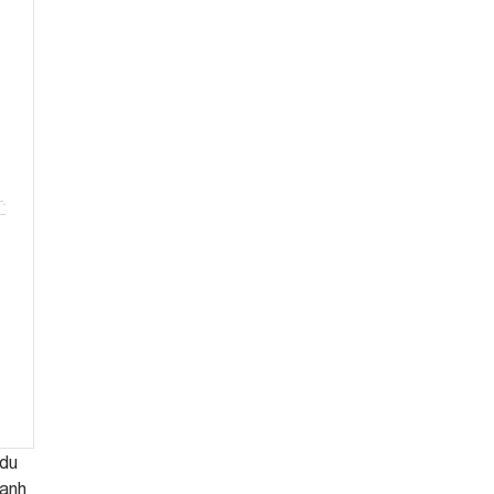
 du
mạnh