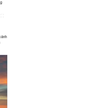
ng
cảnh
c