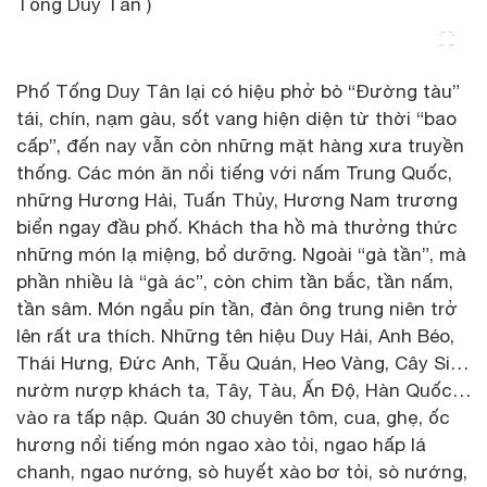
Tống Duy Tân )
Phố Tống Duy Tân lại có hiệu phở bò “Đường tàu”
tái, chín, nạm gàu, sốt vang hiện diện từ thời “bao
cấp”, đến nay vẫn còn những mặt hàng xưa truyền
thống. Các món ăn nổi tiếng với nấm Trung Quốc,
những Hương Hải, Tuấn Thủy, Hương Nam trương
biển ngay đầu phố. Khách tha hồ mà thưởng thức
những món lạ miệng, bổ dưỡng. Ngoài “gà tần”, mà
phần nhiều là “gà ác”, còn chim tần bắc, tần nấm,
tần sâm. Món ngẩu pín tần, đàn ông trung niên trở
lên rất ưa thích. Những tên hiệu Duy Hải, Anh Béo,
Thái Hưng, Đức Anh, Tễu Quán, Heo Vàng, Cây Si…
nườm nượp khách ta, Tây, Tàu, Ấn Độ, Hàn Quốc…
vào ra tấp nập. Quán 30 chuyên tôm, cua, ghẹ, ốc
hương nổi tiếng món ngao xào tỏi, ngao hấp lá
chanh, ngao nướng, sò huyết xào bơ tỏi, sò nướng,