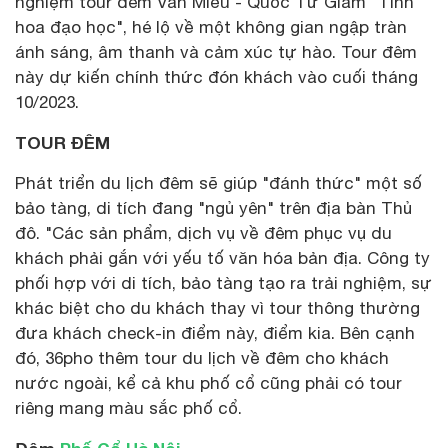
nghiệm tour đêm Văn Miếu - Quốc Tử Giám "Tinh
hoa đạo học", hé lộ về một không gian ngập tràn
ánh sáng, âm thanh và cảm xúc tự hào. Tour đêm
này dự kiến chính thức đón khách vào cuối tháng
10/2023.
TOUR ĐÊM
Phát triển du lịch đêm sẽ giúp "đánh thức" một số
bảo tàng, di tích đang "ngủ yên" trên địa bàn Thủ
đô. "Các sản phẩm, dịch vụ về đêm phục vụ du
khách phải gắn với yếu tố văn hóa bản địa. Công ty
phối hợp với di tích, bảo tàng tạo ra trải nghiệm, sự
khác biệt cho du khách thay vì tour thông thường
đưa khách check-in điểm này, điểm kia. Bên cạnh
đó, 36pho thêm tour du lịch về đêm cho khách
nước ngoài, kể cả khu phố cổ cũng phải có tour
riêng mang màu sắc phố cổ.