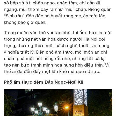
sò hấp sả ớt, cháo ngao, cháo tôm, chỉ cần đi
ngang, mùi thơm bay ra như “níu” chân. Riêng quán
“Sinh râu” độc đáo sò huyết rang me, ăn một lần
không bao giờ quên.
Trong muôn vàn thú vui tao nhã, thì ẩm thực là một
trong những nét văn hóa được người Hà Nội coi
trọng, thưởng thức một cách nghệ thuật và mang
ý nghĩa triết lý. Đến phố ẩm thực, mỗi món ăn chỉ
chấm phá một nét riêng rất nhỏ, nhưng tất cả lại
tạo nên bức tranh minh họa hùng hồn điều trên. Vì
thế ai đã đến đây một lần khó mà quên được.
Phố ẩm thực đêm Đảo Ngọc-Ngũ Xã