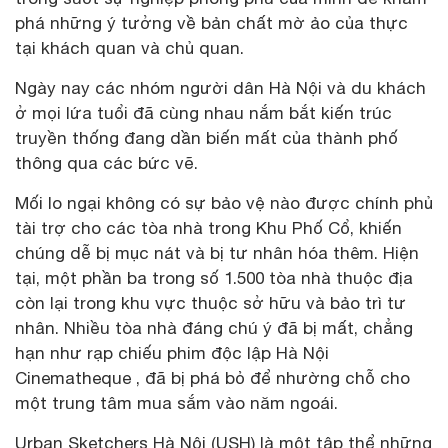
phá những ý tưởng về bản chất mờ ảo của thực
tại khách quan và chủ quan.
Ngày nay các nhóm người dân Hà Nội và du khách
ở mọi lứa tuổi đã cùng nhau nắm bắt kiến ​​trúc
truyền thống đang dần biến mất của thành phố
thông qua các bức vẽ.
Mối lo ngại không có sự bảo vệ nào được chính phủ
tài trợ cho các tòa nhà trong Khu Phố Cổ, khiến
chúng dễ bị mục nát và bị tư nhân hóa thêm. Hiện
tại, một phần ba trong số 1.500 tòa nhà thuộc địa
còn lại trong khu vực thuộc sở hữu và bảo trì tư
nhân. Nhiều tòa nhà đáng chú ý đã bị mất, chẳng
hạn như rạp chiếu phim độc lập Hà Nội
Cinematheque , đã bị phá bỏ để nhường chỗ cho
một trung tâm mua sắm vào năm ngoái.
Urban Sketchers Hà Nội (USH) là một tập thể những