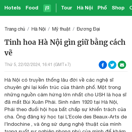
Hotels
Food
Tour
Hà Nội
Phố
Shop
Trang chủ
Hà Nội
Mỹ thuật
Đương Đại
Tinh hoa Hà Nội gìn giữ bằng cách
vẽ
Thứ 5, 22/02/2024, 16:41 (GMT+7)
Hà Nội có truyền thống lâu đời về các nghệ sĩ
chuyên ghi lại kiến ​​trúc của thành phố. Một trong
những nguồn cảm hứng lớn nhất cho USH là họa sĩ
đã mất Bùi Xuân Phái. Sinh năm 1920 tại Hà Nội,
Phái theo đuổi hội họa bất chấp sự khiển trách của
cha. Ông đăng ký học tại L’Ecole des Beaux-Arts de
l’Indochine , và ông sử dụng nghệ thuật của mình
trong suốt sự nghiệp phong phú của mình để khám