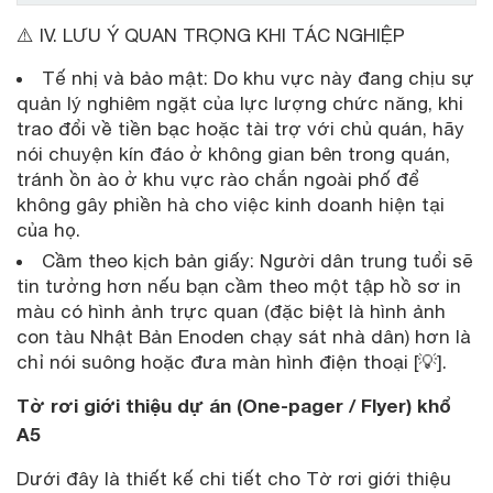
⚠️ IV. LƯU Ý QUAN TRỌNG KHI TÁC NGHIỆP
Tế nhị và bảo mật: Do khu vực này đang chịu sự
quản lý nghiêm ngặt của lực lượng chức năng, khi
trao đổi về tiền bạc hoặc tài trợ với chủ quán, hãy
nói chuyện kín đáo ở không gian bên trong quán,
tránh ồn ào ở khu vực rào chắn ngoài phố để
không gây phiền hà cho việc kinh doanh hiện tại
của họ.
Cầm theo kịch bản giấy: Người dân trung tuổi sẽ
tin tưởng hơn nếu bạn cầm theo một tập hồ sơ in
màu có hình ảnh trực quan (đặc biệt là hình ảnh
con tàu Nhật Bản Enoden chạy sát nhà dân) hơn là
chỉ nói suông hoặc đưa màn hình điện thoại [💡].
Tờ rơi giới thiệu dự án (One-pager / Flyer) khổ
A5
Dưới đây là thiết kế chi tiết cho Tờ rơi giới thiệu