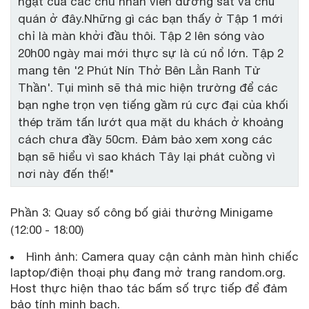
ngặt của các chú nhân viên đường sắt và chủ
quán ở đây.Những gì các bạn thấy ở Tập 1 mới
chỉ là màn khởi đầu thôi. Tập 2 lên sóng vào
20h00 ngày mai mới thực sự là cú nổ lớn. Tập 2
mang tên '2 Phút Nín Thở Bên Lằn Ranh Tử
Thần'. Tụi mình sẽ thả mic hiện trường để các
bạn nghe trọn vẹn tiếng gầm rú cực đại của khối
thép trăm tấn lướt qua mặt du khách ở khoảng
cách chưa đầy 50cm. Đảm bảo xem xong các
bạn sẽ hiểu vì sao khách Tây lại phát cuồng vì
nơi này đến thế!"
Phần 3: Quay số công bố giải thưởng Minigame
(12:00 - 18:00)
Hình ảnh: Camera quay cận cảnh màn hình chiếc
laptop/điện thoại phụ đang mở trang random.org.
Host thực hiện thao tác bấm số trực tiếp để đảm
bảo tính minh bạch.