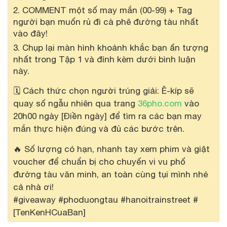
COMMENT một số may mắn (00-99) + Tag
người bạn muốn rủ đi cà phê đường tàu nhất
vào đây!
Chụp lại màn hình khoảnh khắc bạn ấn tượng
nhất trong Tập 1 và đính kèm dưới bình luận
này.
🗓️ Cách thức chọn người trúng giải: Ê-kíp sẽ
quay số ngẫu nhiên qua trang
36pho.com
vào
20h00 ngày [Điền ngày] để tìm ra các bạn may
mắn thực hiện đúng và đủ các bước trên.
🔥 Số lượng có hạn, nhanh tay xem phim và giật
voucher để chuẩn bị cho chuyến vi vu phố
đường tàu văn minh, an toàn cùng tụi mình nhé
cả nhà ơi!
#giveaway #phoduongtau #hanoitrainstreet #
[TenKenHCuaBan]