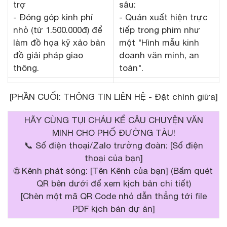
trợ
sâu:
- Đóng góp kinh phí
- Quán xuất hiện trực
nhỏ (từ 1.500.000đ) để
tiếp trong phim như
làm đồ họa kỹ xảo bản
một "Hình mẫu kinh
đồ giải pháp giao
doanh văn minh, an
thông.
toàn".
[PHẦN CUỐI: THÔNG TIN LIÊN HỆ - Đặt chính giữa]
HÃY CÙNG TỤI CHÁU KỂ CÂU CHUYỆN VĂN
MINH CHO PHỐ ĐƯỜNG TÀU!
📞 Số điện thoại/Zalo trưởng đoàn: [Số điện
thoại của bạn]
🌐 Kênh phát sóng: [Tên Kênh của bạn] (Bấm quét
QR bên dưới để xem kịch bản chi tiết)
[Chèn một mã QR Code nhỏ dẫn thẳng tới file
PDF kịch bản dự án]