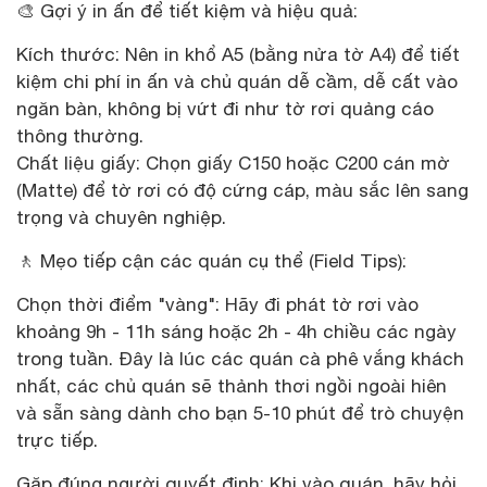
🎨 Gợi ý in ấn để tiết kiệm và hiệu quả:
Kích thước: Nên in khổ A5 (bằng nửa tờ A4) để tiết
kiệm chi phí in ấn và chủ quán dễ cầm, dễ cất vào
ngăn bàn, không bị vứt đi như tờ rơi quảng cáo
thông thường.
Chất liệu giấy: Chọn giấy C150 hoặc C200 cán mờ
(Matte) để tờ rơi có độ cứng cáp, màu sắc lên sang
trọng và chuyên nghiệp.
🚶 Mẹo tiếp cận các quán cụ thể (Field Tips):
Chọn thời điểm "vàng": Hãy đi phát tờ rơi vào
khoảng 9h - 11h sáng hoặc 2h - 4h chiều các ngày
trong tuần. Đây là lúc các quán cà phê vắng khách
nhất, các chủ quán sẽ thảnh thơi ngồi ngoài hiên
và sẵn sàng dành cho bạn 5-10 phút để trò chuyện
trực tiếp.
Gặp đúng người quyết định: Khi vào quán, hãy hỏi