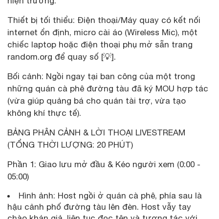
hiện trường.
Thiết bị tối thiểu: Điện thoại/Máy quay có kết nối
internet ổn định, micro cài áo (Wireless Mic), một
chiếc laptop hoặc điện thoại phụ mở sẵn trang
random.org để quay số [💡].
Bối cảnh: Ngồi ngay tại ban công của một trong
những quán cà phê đường tàu đã ký MOU hợp tác
(vừa giúp quảng bá cho quán tài trợ, vừa tạo
không khí thực tế).
BẢNG PHÂN CẢNH & LỜI THOẠI LIVESTREAM
(TỔNG THỜI LƯỢNG: 20 PHÚT)
Phần 1: Giao lưu mở đầu & Kéo người xem (0:00 -
05:00)
Hình ảnh: Host ngồi ở quán cà phê, phía sau là
hậu cảnh phố đường tàu lên đèn. Host vẫy tay
chào khán giả, liên tục đọc tên và tương tác với