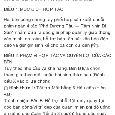
ĐIỀU 1: MỤC ĐÍCH HỢP TÁC
Hai bên cùng chung tay phối hợp sản xuất chuỗi
phim ngắn 4 tập "Phố Đường Tàu — Tầm Nhìn Di
Sản" nhằm đưa ra các giải pháp quản lý giao thông
văn minh, an toàn, hỗ trợ bảo tồn nét văn hóa độc
đáo và giữ gìn sinh kế cho bà con cư dân [💡].
ĐIỀU 2: PHẠM VI HỢP TÁC VÀ QUYỀN LỢI CỦA CÁC
BÊN
Tùy theo nhu cầu và khả năng, Bên B lựa chọn
tham gia theo một hoặc hai hình thức sau (Đánh
dấu X vào ô lựa chọn):
Hình thức 1:
▢
Tài trợ Mặt bằng & Hậu cần (Hiện
vật)
Trách nhiệm Bên B: Hỗ trợ chỗ đặt máy quay tại
góc ban công/vị trí đẹp của quán; miễn phí đồ uống
ăn uống cho đoàn (tối đa 3 người) trong các ngày