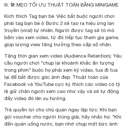
III. 🛠️ MẸO TỐI ƯU THUẬT TOÁN BẰNG MINIGAME
Kích thích Tag bạn bè: Việc bắt buộc người chơi
phải tag bạn bè ở Bước 2 sẽ tạo ra hiệu ứng lan
truyền (viral) tự nhiên. Người được tag sẽ tò mò
bấm vào xem video, từ đó tiếp tục tham gia game,
giúp lượng view tăng trưởng theo cấp số nhân.
Tăng thời gian xem video (Audience Retention): Yêu
cầu người chơi "chụp lại khoảnh khắc ấn tượng
trong phim" buộc họ phải xem kỹ video, tua đi tua
lại để bắt được góc ảnh đẹp. Thuật toán của
Facebook và YouTube cực kỳ thích các video có tỷ
lệ giữ chân người xem cao như vậy và sẽ tự động
đẩy video đó lên xu hướng.
Trả quyền lợi cho chủ quán ngay lập tức: Khi bạn
gửi voucher cho người trúng giải, hãy nhắc họ: "Khi
đến quán uống nước, bạn nhớ chụp một bức ảnh