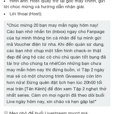
Hình ảnh: Host quay trở lại góc máy chính, gửi
lời chúc mừng và hướng dẫn nhận giải.
Lời thoại (Host):
"Chúc mừng 20 bạn may mắn ngày hôm nay!
Các bạn nhớ nhắn tin (Inbox) ngay cho Fanpage
của tụi mình thông tin cá nhân để tụi mình gửi
mã Voucher điện tử nha. Khi đến quán sử dụng,
các bạn nhớ chụp một tấm hình check-in thật
đẹp để ủng hộ các cô chú chủ quán tốt bụng đã
tài trợ cho chúng ta nhé!Còn những bạn chưa
may mắn hôm nay thì đừng buồn, vì Tập 2 ngày
mai sẽ có một chương trình Giveaway còn lớn
hơn nữa! Đừng quên đặt lịch hẹn lúc 20h00 tối
mai trên [Tên Kênh] để đón xem Tập 2 nghẹt thở
nhất series. Cảm ơn mọi người đã theo dõi buổi
Live ngày hôm nay, xin chào và hẹn gặp lại!"
💡 Mẹo nhỏ để buổi Livestream mượt mà: