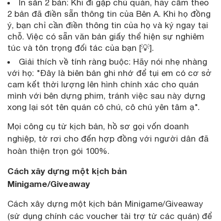
In sẵn 2 bản: Khi đi gặp chủ quán, hãy cầm theo
2 bản đã điền sẵn thông tin của Bên A. Khi họ đồng
ý, bạn chỉ cần điền thông tin của họ và ký ngay tại
chỗ. Việc có sẵn văn bản giấy thể hiện sự nghiêm
túc và tôn trọng đối tác của bạn [💡].
Giải thích về tính ràng buộc: Hãy nói nhẹ nhàng
với họ: "Đây là biên bản ghi nhớ để tụi em có cơ sở
cam kết thời lượng lên hình chính xác cho quán
mình với bên dựng phim, tránh việc sau này dựng
xong lại sót tên quán cô chú, cô chú yên tâm ạ".
Mọi công cụ từ kịch bản, hồ sơ gọi vốn doanh
nghiệp, tờ rơi cho đến hợp đồng với người dân đã
hoàn thiện trọn gói 100%.
Cách xây dựng một kịch bản
Minigame/Giveaway
Cách xây dựng một kịch bản Minigame/Giveaway
(sử dụng chính các voucher tài trợ từ các quán) để