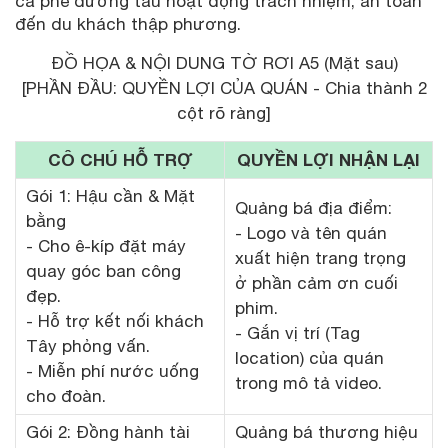
cà phê đường tàu hoạt động trách nhiệm, an toàn
đến du khách thập phương.
ĐỒ HỌA & NỘI DUNG TỜ RƠI A5 (Mặt sau)
[PHẦN ĐẦU: QUYỀN LỢI CỦA QUÁN - Chia thành 2
cột rõ ràng]
CÔ CHÚ HỖ TRỢ
QUYỀN LỢI NHẬN LẠI
Gói 1: Hậu cần & Mặt
Quảng bá địa điểm:
bằng
- Logo và tên quán
- Cho ê-kíp đặt máy
xuất hiện trang trọng
quay góc ban công
ở phần cảm ơn cuối
đẹp.
phim.
- Hỗ trợ kết nối khách
- Gắn vị trí (Tag
Tây phỏng vấn.
location) của quán
- Miễn phí nước uống
trong mô tả video.
cho đoàn.
Gói 2: Đồng hành tài
Quảng bá thương hiệu