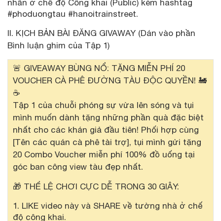
nhân ở chế độ Công khai (Public) kèm hashtag
#phoduongtau #hanoitrainstreet.
II. KỊCH BẢN BÀI ĐĂNG GIVAWAY (Dán vào phần
Bình luận ghim của Tập 1)
🚨 GIVEAWAY BÙNG NỔ: TẶNG MIỄN PHÍ 20
VOUCHER CÀ PHÊ ĐƯỜNG TÀU ĐỘC QUYỀN! 🚂
☕
Tập 1 của chuỗi phóng sự vừa lên sóng và tụi
mình muốn dành tặng những phần quà đặc biệt
nhất cho các khán giả đầu tiên! Phối hợp cùng
[Tên các quán cà phê tài trợ], tụi mình gửi tặng
20 Combo Voucher miễn phí 100% đồ uống tại
góc ban công view tàu đẹp nhất.
🎁 THỂ LỆ CHƠI CỰC DỄ TRONG 30 GIÂY:
LIKE video này và SHARE về tường nhà ở chế
độ công khai.