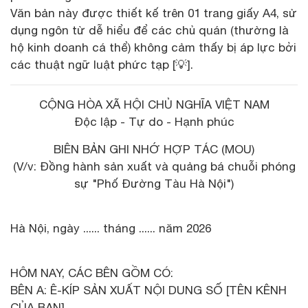
Văn bản này được thiết kế trên 01 trang giấy A4, sử
dụng ngôn từ dễ hiểu để các chủ quán (thường là
hộ kinh doanh cá thể) không cảm thấy bị áp lực bởi
các thuật ngữ luật phức tạp [💡].
CỘNG HÒA XÃ HỘI CHỦ NGHĨA VIỆT NAM
Độc lập - Tự do - Hạnh phúc
BIÊN BẢN GHI NHỚ HỢP TÁC (MOU)
(V/v: Đồng hành sản xuất và quảng bá chuỗi phóng
sự "Phố Đường Tàu Hà Nội")
Hà Nội, ngày ...... tháng ...... năm 2026
HÔM NAY, CÁC BÊN GỒM CÓ:
BÊN A: Ê-KÍP SẢN XUẤT NỘI DUNG SỐ [TÊN KÊNH
CỦA BẠN]