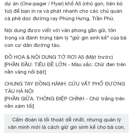
dự án (One-pager / Flyer) khổ A5 (nhỏ gọn, tiện bỏ
túi) để bạn in ra và phát nhanh cho các chủ quán
cà phê dọc đường ray Phùng Hưng, Trần Phú.
Nội dung được viết với văn phong gần gũi, tôn
trọng và đánh trúng tâm lý "giữ gìn sinh kế" của bà
con cư dân đường tàu.
ĐỒ HỌA & NỘI DUNG TỜ RƠI A5 (Mặt trước)
[PHẦN ĐẦU: TIÊU ĐỀ LỚN - Màu sắc: Chữ đen trên
nền vàng nổi bật]
CHUNG TAY ĐỒNG HÀNH: CỨU VẤT PHỐ ĐƯỜNG
TÀU HÀ NỘI
[PHẦN GIỮA: THÔNG ĐIỆP CHÍNH - Chữ trắng trên
nền xám tối]
Cấm đoán là lối thoát dễ nhất, nhưng quản lý
văn minh mới là cách giữ gìn sinh kế cho bà con.