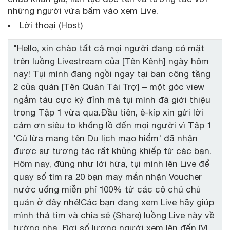
những người vừa bấm vào xem Live.
Lời thoại (Host)
"Hello, xin chào tất cả mọi người đang có mặt
trên luồng Livestream của [Tên Kênh] ngày hôm
nay! Tụi mình đang ngồi ngay tại ban công tầng
2 của quán [Tên Quán Tài Trợ] – một góc view
ngắm tàu cực kỳ đỉnh mà tụi mình đã giới thiệu
trong Tập 1 vừa qua.Đầu tiên, ê-kíp xin gửi lời
cảm ơn siêu to khổng lồ đến mọi người vì Tập 1
'Cú lừa mang tên Du lịch mạo hiểm' đã nhận
được sự tương tác rất khủng khiếp từ các bạn.
Hôm nay, đúng như lời hứa, tụi mình lên Live để
quay số tìm ra 20 bạn may mắn nhận Voucher
nước uống miễn phí 100% từ các cô chú chủ
quán ở đây nhé!Các bạn đang xem Live hãy giúp
mình thả tim và chia sẻ (Share) luồng Live này về
tường nha. Đợi số lượng người xem lên đến [Ví