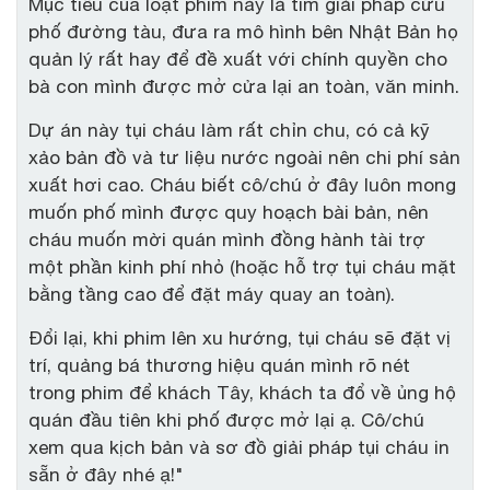
Mục tiêu của loạt phim này là tìm giải pháp cứu
phố đường tàu, đưa ra mô hình bên Nhật Bản họ
quản lý rất hay để đề xuất với chính quyền cho
bà con mình được mở cửa lại an toàn, văn minh.
Dự án này tụi cháu làm rất chỉn chu, có cả kỹ
xảo bản đồ và tư liệu nước ngoài nên chi phí sản
xuất hơi cao. Cháu biết cô/chú ở đây luôn mong
muốn phố mình được quy hoạch bài bản, nên
cháu muốn mời quán mình đồng hành tài trợ
một phần kinh phí nhỏ (hoặc hỗ trợ tụi cháu mặt
bằng tầng cao để đặt máy quay an toàn).
Đổi lại, khi phim lên xu hướng, tụi cháu sẽ đặt vị
trí, quảng bá thương hiệu quán mình rõ nét
trong phim để khách Tây, khách ta đổ về ủng hộ
quán đầu tiên khi phố được mở lại ạ. Cô/chú
xem qua kịch bản và sơ đồ giải pháp tụi cháu in
sẵn ở đây nhé ạ!"