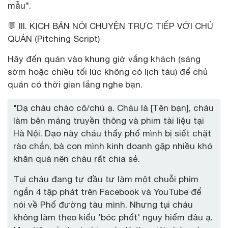
mẫu".
💬 III. KỊCH BẢN NÓI CHUYỆN TRỰC TIẾP VỚI CHỦ
QUÁN (Pitching Script)
Hãy đến quán vào khung giờ vắng khách (sáng
sớm hoặc chiều tối lúc không có lịch tàu) để chủ
quán có thời gian lắng nghe bạn.
"Dạ cháu chào cô/chú ạ. Cháu là [Tên bạn], cháu
làm bên mảng truyền thông và phim tài liệu tại
Hà Nội. Dạo này cháu thấy phố mình bị siết chặt
rào chắn, bà con mình kinh doanh gặp nhiều khó
khăn quá nên cháu rất chia sẻ.
Tụi cháu đang tự đầu tư làm một chuỗi phim
ngắn 4 tập phát trên Facebook và YouTube để
nói về Phố đường tàu mình. Nhưng tụi cháu
không làm theo kiểu 'bóc phốt' nguy hiểm đâu ạ.