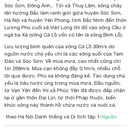
Sóc Sơn, Đông Anh... Tới xã Thuỵ Lâm, sông chảy
lên hướng Bắc làm ranh giới giữa huyện Sóc Sơn,
Hà Nội và huyện Yên Phong, tỉnh Bắc Ninh đến thôn
Lương Phú cuối xã Việt Long thì đổ vào sông Cầu ở
ngã ba Xà (sông Cà Lồ vốn có tên là sông Bình Lỗ).
Lưu lượng bình quân của sông Cà Lồ 30m/s do
nguồn nước chủ yếu chỉ là các sông suối của Tam
Đảo và Sóc Sơn. Về mùa mưa, cao nhất cũng chỉ
tới 268m/s. Mùa cạn không đầy 0,1m/s, nhiều chỗ
lội qua được. Phù sa không đáng kể. Tác dụng chủ
yếu là tiêu nước úng trong mùa mưa. Đầu nguồn,
từ Vạn Yên đến thị xã Phúc Yên đã được đắp chặn
lại ở gần thôn Đại Lợi, từ thời Pháp thuộc, biến
khúc sông này thành hồ chứa nước và nuôi cá.
theo Hà Nội Danh thắng và Di tích tập 1-
Nguồn