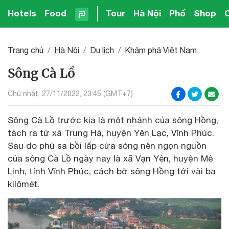
Hotels
Food
Tour
Hà Nội
Phố
Shop
Trang chủ
Hà Nội
Du lịch
Khám phá Việt Nam
Sông Cà Lồ
Chủ nhật, 27/11/2022, 23:45 (GMT+7)
Sông Cà Lồ trước kia là một nhánh của sông Hồng,
tách ra từ xã Trung Hà, huyện Yên Lạc, Vĩnh Phúc.
Sau do phù sa bồi lấp cửa sóng nên ngọn nguồn
của sông Cà Lồ ngày nay là xã Vạn Yên, huyện Mê
Linh, tỉnh Vĩnh Phúc, cách bờ sông Hồng tới vài ba
kilômét.