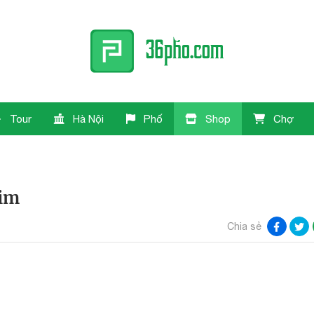
Tour
Hà Nội
Phố
Shop
Chợ
kim
Chia sẻ