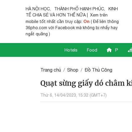
HÀ NỘI HỌC
,
THÀNH PHỐ HẠNH PHÚC
,
KINH
TẾ CHIA SẺ
VÀ HƠN THẾ NỮA | Xem trên
On
mobile tốt nhất cần truy cập:
( Để liên thông
36pho.com với Facebook mà không bị nhẩy hay
ngắt quãng )
Hotels
Food
P
Trang chủ
Shop
Đồ Thủ Công
Quạt sừng giấy dó châm 
Thứ 6, 14/04/2023, 15:32 (GMT+7)